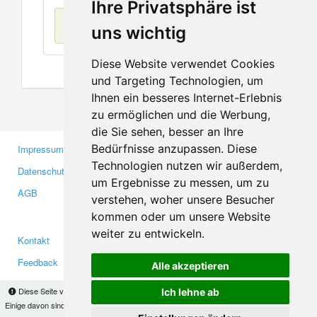
Ihre Privatsphäre ist
Keine Einträge
uns wichtig
Diese Website verwendet Cookies
und Targeting Technologien, um
Ihnen ein besseres Internet-Erlebnis
zu ermöglichen und die Werbung,
die Sie sehen, besser an Ihre
Bedürfnisse anzupassen. Diese
Impressum
Gewerbetreibende
Technologien nutzen wir außerdem,
Datenschutzerklärung
Investoren
um Ergebnisse zu messen, um zu
AGB
Presse
verstehen, woher unsere Besucher
Medien
kommen oder um unsere Website
weiter zu entwickeln.
Kontakt
Facebook
Feedback
Twitter
Alle akzeptieren
Fehler melden
YouTube
Diese Seite verwendet Cookies, um Informationen auf Ihrem Computer zu speichern.
Ich lehne ab
Google+
Einige davon sind notwendig, damit unsere Seite funktioniert, andere helfen uns dabei, das