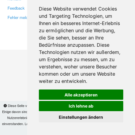
Feedback
Twitter
Diese Website verwendet Cookies
und Targeting Technologien, um
Fehler melden
YouTube
Ihnen ein besseres Internet-Erlebnis
Google+
zu ermöglichen und die Werbung,
die Sie sehen, besser an Ihre
Makis
© Copyright 2026
Bedürfnisse anzupassen. Diese
Technologien nutzen wir außerdem,
um Ergebnisse zu messen, um zu
verstehen, woher unsere Besucher
kommen oder um unsere Website
weiter zu entwickeln.
Alle akzeptieren
Diese Seite verwendet Cookies, um Informationen auf Ihrem Computer zu speichern.
Ich lehne ab
Einige davon sind notwendig, damit unsere Seite funktioniert, andere helfen uns dabei, das
Einstellungen ändern
Nutzererlebnis zu verbessern. Mit der Nutzung dieser Seite erklären Sie sich damit
einverstanden. Lesen Sie unsere
Datenschutzbestimmungen
, um mehr zur Deaktivierung
von Cookies zu erfahren.
OK