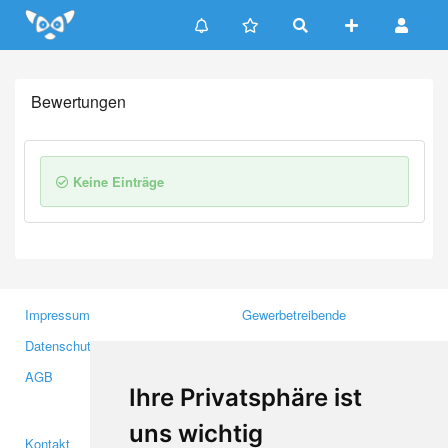
Update cookies preferences
Bewertungen
Keine Einträge
Impressum
Gewerbetreibende
Datenschutzerklärung
Investoren
AGB
Presse
Ihre Privatsphäre ist
Medien
uns wichtig
Kontakt
Facebook