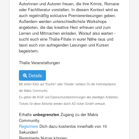
Autorinnen und Autoren freuen, die ihre Krimis, Romane
oder Fachliteratur vorstellen. In diesem Kontext wird es
auch regelmäßig exklusive Premierenlesungen geben.
Außerdem werden unterschiedlichste Workshops
angeboten, die das kreative Herz erfreuen und zum
Lernen und Mitmachen einladen. Worauf also warten -
sucht euch eine Thalia-Filiale in eurer Nähe raus und
lasst euch von aufregenden Lesungen und Kursen
begeistern.
Thalia Veranstaltungen
Details
Mit einem Klick auf "Kaufen" oder "Details" verlässt Du die Internetpräsenz
der Makis Community.
Es gelten die AGB und Datenschutzbestimmungen des jeweiligen Anbieters.
Tickets für diese Aktivität werden durch AD ticket GmbH verkauft.
Erhalte
unbegrenzten
Zugang zu der Makis
Community.
Registriere
Dich dazu kostenlos innerhalb von 10
Sekunden!
Registrierte Nutzer können: