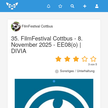
Update cookies preferences
FilmFestival Cottbus
35. FilmFestival Cottbus - 8.
November 2025 - EE08(o) |
DIVIA
3
von
5
Sonstiges / Unterhaltung