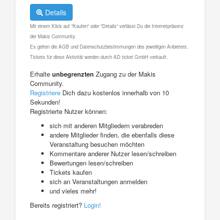
Details
Mit einem Klick auf "Kaufen" oder "Details" verlässt Du die Internetpräsenz
der Makis Community.
Es gelten die AGB und Datenschutzbestimmungen des jeweiligen Anbieters.
Tickets für diese Aktivität werden durch AD ticket GmbH verkauft.
Erhalte
unbegrenzten
Zugang zu der Makis
Community.
Registriere
Dich dazu kostenlos innerhalb von 10
Sekunden!
Registrierte Nutzer können:
sich mit anderen Mitgliedern verabreden
andere Mitglieder finden, die ebenfalls diese
Veranstaltung besuchen möchten
Kommentare anderer Nutzer lesen/schreiben
Bewertungen lesen/schreiben
Tickets kaufen
sich an Veranstaltungen anmelden
und vieles mehr!
Bereits registriert?
Login!