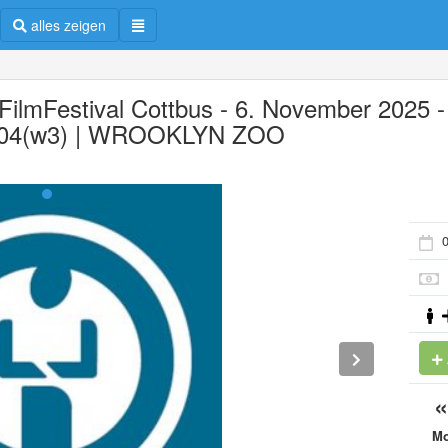
alles zeigen
 FilmFestival Cottbus - 6. November 2025 -
04(w3) | WROOKLYN ZOO
0
M