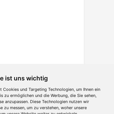
e ist uns wichtig
 Cookies und Targeting Technologien, um Ihnen ein
nis zu ermöglichen und die Werbung, die Sie sehen,
Facebook
sse anzupassen. Diese Technologien nutzen wir
Twitter
e zu messen, um zu verstehen, woher unsere
YouTube
m unsere Website weiter zu entwickeln.