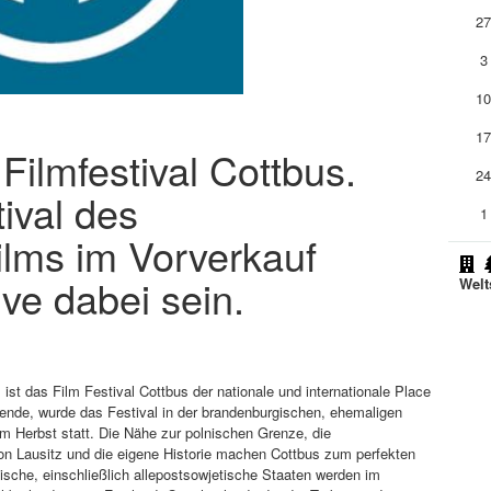
2
3
1
1
 Filmfestival Cottbus.
2
ival des
1
ilms im Vorverkauf
ive dabei sein.
Welt
st das Film Festival Cottbus der nationale und internationale Place
Wende, wurde das Festival in der brandenburgischen, ehemaligen
im Herbst statt. Die Nähe zur polnischen Grenze, die
ion Lausitz und die eigene Historie machen Cottbus zum perfekten
ische, einschließlich allepostsowjetische Staaten werden im