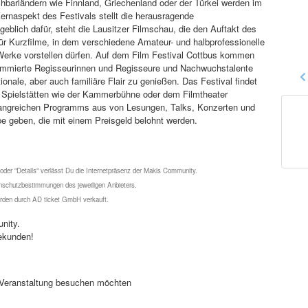
barländern wie Finnland, Griechenland oder der Türkei werden im
ernaspekt des Festivals stellt die herausragende
blich dafür, steht die Lausitzer Filmschau, die den Auftakt des
für Kurzfilme, in dem verschiedene Amateur- und halbprofessionelle
 Werke vorstellen dürfen. Auf dem Film Festival Cottbus kommen
ommierte Regisseurinnen und Regisseure und Nachwuchstalente
ale, aber auch familiäre Flair zu genießen. Das Festival findet
in Spielstätten wie der Kammerbühne oder dem Filmtheater
mfangreichen Programms aus von Lesungen, Talks, Konzerten und
 geben, die mit einem Preisgeld belohnt werden.
 oder "Details" verlässt Du die Internetpräsenz der Makis Community.
schutzbestimmungen des jeweiligen Anbieters.
werden durch AD ticket GmbH verkauft.
nity.
ekunden!
se Veranstaltung besuchen möchten