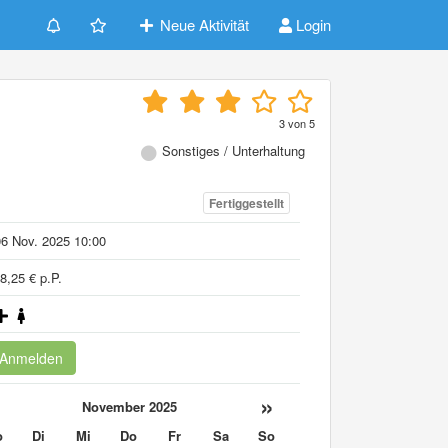
Neue Aktivität
Login
3
von
5
Sonstiges / Unterhaltung
Fertiggestellt
6 Nov. 2025 10:00
8,25 € p.P.
Anmelden
«
»
November 2025
o
Di
Mi
Do
Fr
Sa
So