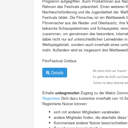
Programm aufgegriffen. Auch Produktionen aus Nach
Rahmen des Festivals präsentiert. Einen weiteren K
Nachwuchsförderung und die Jugendarbeit dar. Maßge
Festivals bildet. Die Filmschau ist ein Wettbewerb 
Filmemacher aus der Nieder- und Oberlausitz, ihre
bekannte Schauspielerinnen und Schauspieler, ren
zusammen, um gemeinsam das besondere, internation
dabei nicht nur auf unterschiedlichen Leinwänden 
Weltspiegelstatt, sondern auch innerhalb eines u
mehr. Außerdem wird es insgesamt drei Wettbewerbe
FilmFestival Cottbus
Mit einem Klick auf "Kaufen"
Details
Es gelten die AGB und Daten
Tickets für diese Aktivität 
Erhalte
unbegrenzten
Zugang zu der Makis Commu
Registriere
Dich dazu kostenlos innerhalb von 10 S
Registrierte Nutzer können:
sich mit anderen Mitgliedern verabreden
andere Mitglieder finden, die ebenfalls die
Kommentare anderer Nutzer lesen/schreiben