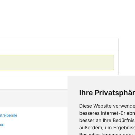
Ihre Privatsphär
Diese Website verwendet
besseres Internet-Erleb
treibende
Kontakt
besser an Ihre Bedürfni
ren
Feedback
außerdem, um Ergebniss
Fehler melden
Besucher kommen oder u