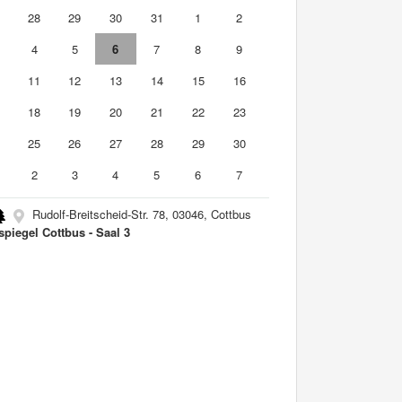
7
28
29
30
31
1
2
4
5
6
7
8
9
0
11
12
13
14
15
16
7
18
19
20
21
22
23
4
25
26
27
28
29
30
2
3
4
5
6
7
Rudolf-Breitscheid-Str. 78, 03046, Cottbus
spiegel Cottbus - Saal 3