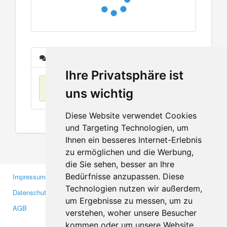
Nachrichten
Ihre Privatsphäre ist
Keine Einträge
uns wichtig
Diese Website verwendet Cookies
und Targeting Technologien, um
Ihnen ein besseres Internet-Erlebnis
zu ermöglichen und die Werbung,
die Sie sehen, besser an Ihre
Bedürfnisse anzupassen. Diese
Impressum
Gewerbetreibende
Technologien nutzen wir außerdem,
Datenschutzerklärung
Investoren
um Ergebnisse zu messen, um zu
AGB
Presse
verstehen, woher unsere Besucher
Medien
kommen oder um unsere Website