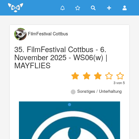
Update cookies preferences
FilmFestival Cottbus
35. FilmFestival Cottbus - 6.
November 2025 - WS06(w) |
MAYFLIES
3
von
5
Sonstiges / Unterhaltung