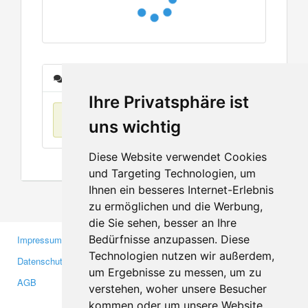
Nachrichten
Ihre Privatsphäre ist
Keine Einträge
uns wichtig
Diese Website verwendet Cookies
und Targeting Technologien, um
Ihnen ein besseres Internet-Erlebnis
zu ermöglichen und die Werbung,
die Sie sehen, besser an Ihre
Bedürfnisse anzupassen. Diese
Impressum
Gewerbetreibende
Technologien nutzen wir außerdem,
Datenschutzerklärung
Investoren
um Ergebnisse zu messen, um zu
AGB
Presse
verstehen, woher unsere Besucher
Medien
kommen oder um unsere Website