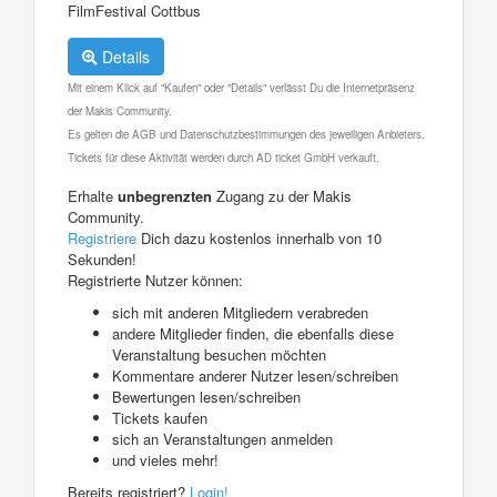
FilmFestival Cottbus
Details
Mit einem Klick auf "Kaufen" oder "Details" verlässt Du die Internetpräsenz
der Makis Community.
Es gelten die AGB und Datenschutzbestimmungen des jeweiligen Anbieters.
Tickets für diese Aktivität werden durch AD ticket GmbH verkauft.
Erhalte
unbegrenzten
Zugang zu der Makis
Community.
Registriere
Dich dazu kostenlos innerhalb von 10
Sekunden!
Registrierte Nutzer können:
sich mit anderen Mitgliedern verabreden
andere Mitglieder finden, die ebenfalls diese
Veranstaltung besuchen möchten
Kommentare anderer Nutzer lesen/schreiben
Bewertungen lesen/schreiben
Tickets kaufen
sich an Veranstaltungen anmelden
und vieles mehr!
Bereits registriert?
Login!