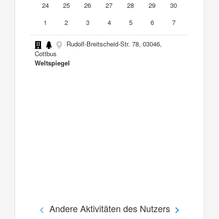
24
25
26
27
28
29
30
1
2
3
4
5
6
7
Rudolf-Breitscheid-Str. 78, 03046,
Cottbus
Weltspiegel
Andere Aktivitäten des Nutzers