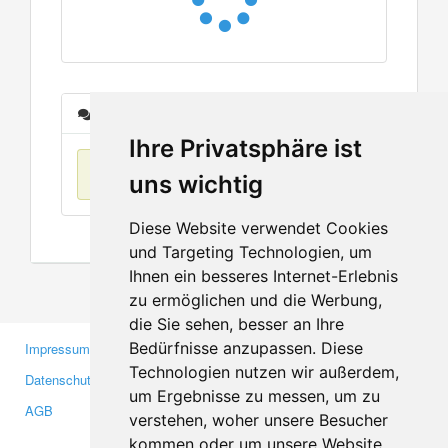
Nachrichten
Ihre Privatsphäre ist
Keine Einträge
uns wichtig
Diese Website verwendet Cookies
und Targeting Technologien, um
Ihnen ein besseres Internet-Erlebnis
zu ermöglichen und die Werbung,
die Sie sehen, besser an Ihre
Bedürfnisse anzupassen. Diese
Impressum
Gewerbetreibende
Technologien nutzen wir außerdem,
Datenschutzerklärung
Investoren
um Ergebnisse zu messen, um zu
AGB
Presse
verstehen, woher unsere Besucher
Medien
kommen oder um unsere Website