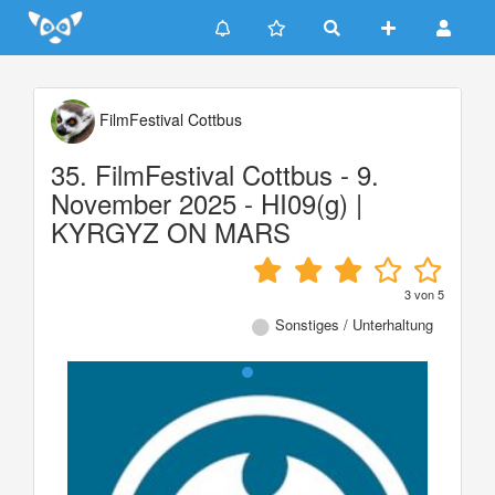
Update cookies preferences
FilmFestival Cottbus
35. FilmFestival Cottbus - 9.
November 2025 - HI09(g) |
KYRGYZ ON MARS
3
von
5
Sonstiges / Unterhaltung