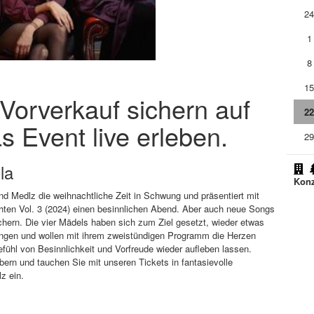
2
1
8
1
m Vorverkauf sichern auf
2
s Event live erleben.
2
la
Konz
d Medlz die weihnachtliche Zeit in Schwung und präsentiert mit
en Vol. 3 (2024) einen besinnlichen Abend. Aber auch neue Songs
chern. Die vier Mädels haben sich zum Ziel gesetzt, wieder etwas
ringen und wollen mit ihrem zweistündigen Programm die Herzen
fühl von Besinnlichkeit und Vorfreude wieder aufleben lassen.
ern und tauchen Sie mit unseren Tickets in fantasievolle
z ein.