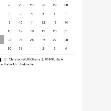
4
25
26
27
28
29
30
2
3
4
5
6
7
9
10
11
12
13
14
5
16
17
18
19
20
21
2
23
24
25
26
27
28
9
30
31
1
2
3
4
Christian-Wolff-Straße 2, 06108, Halle
erthalle Ulrichskirche