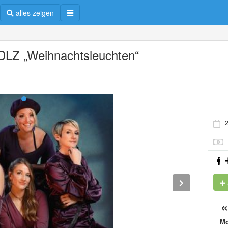
alles zeigen
LZ „Weihnachtsleuchten“
2
M