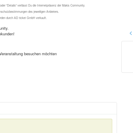
 oder "Details" verlässt Du die Internetpräsenz der Makis Community.
schutzbestimmungen des jeweiligen Anbieters.
werden durch AD ticket GmbH verkauft.
nity.
ekunden!
se Veranstaltung besuchen möchten