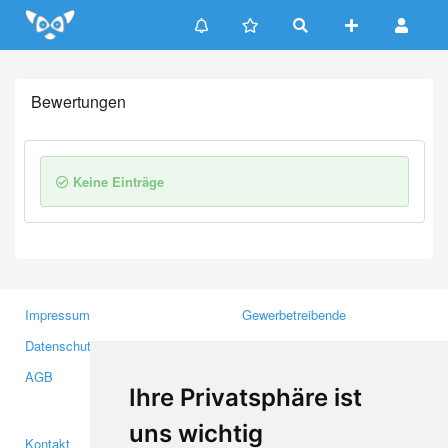
Update cookies preferences
Bewertungen
Keine Einträge
Impressum
Gewerbetreibende
Datenschutzerklärung
Investoren
AGB
Presse
Ihre Privatsphäre ist
Medien
uns wichtig
Kontakt
Facebook