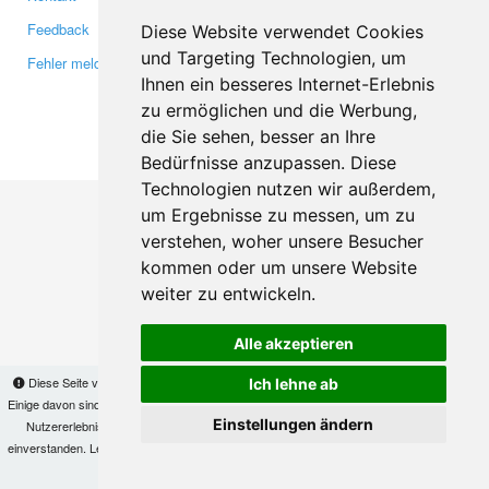
Feedback
Twitter
Diese Website verwendet Cookies
und Targeting Technologien, um
Fehler melden
YouTube
Ihnen ein besseres Internet-Erlebnis
Google+
zu ermöglichen und die Werbung,
die Sie sehen, besser an Ihre
Makis
© Copyright 2026
Bedürfnisse anzupassen. Diese
Technologien nutzen wir außerdem,
um Ergebnisse zu messen, um zu
verstehen, woher unsere Besucher
kommen oder um unsere Website
weiter zu entwickeln.
Alle akzeptieren
Diese Seite verwendet Cookies, um Informationen auf Ihrem Computer zu speichern.
Ich lehne ab
Einige davon sind notwendig, damit unsere Seite funktioniert, andere helfen uns dabei, das
Einstellungen ändern
Nutzererlebnis zu verbessern. Mit der Nutzung dieser Seite erklären Sie sich damit
einverstanden. Lesen Sie unsere
Datenschutzbestimmungen
, um mehr zur Deaktivierung
von Cookies zu erfahren.
OK