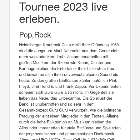
Tournee 2023 live
erleben.
Pop,Rock
Heidelberger Krautrock Deluxe Mit ihrer Gründung 1968
sind die Jungs um Mani Neumeier aus dem Genre nicht
mehr wegzudenken. Trotz Zusammenarbeiten mit
großen Musikern der Szene wie Kraan, Cluster und
Karthago bleiben die Entertainer ihrer Linie stets treu
und bewahren sich ihren unverwechselbaren Sound bis
heute. Zu den großen Einflüssen zählen natürlich Pink
Floyd, Jimi Hendrix und Frank Zappa. Vor Experimenten
scheuen sich Guru Guru also nicht, im Gegenteil sie
lieben das Neue, das Unbekannte. Die Spiellust der
Band ist unübertroffen und so sehr in dem
Gesamtkonzept Guru Guru verwurzelt, wie die politische
Prägung der einzelnen Mitglieder in den Texten. Alleine
durch die hohe Fluktuation an Musikern bleiben die
Allrounder immer offen für viele Einflüsse und Spielarten
der psychedelischen und gitarrenlastigen Rockmusik.
Alben, wie UFO (1970), Don’t Call Us (1973) We Call