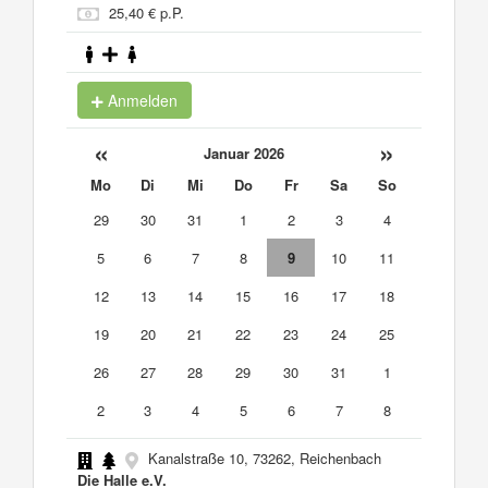
25,40 € p.P.
Anmelden
«
»
Januar 2026
Mo
Di
Mi
Do
Fr
Sa
So
29
30
31
1
2
3
4
5
6
7
8
9
10
11
12
13
14
15
16
17
18
19
20
21
22
23
24
25
26
27
28
29
30
31
1
2
3
4
5
6
7
8
Kanalstraße 10, 73262, Reichenbach
Die Halle e.V.