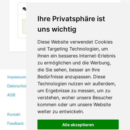
Nachrichten
Ihre Privatsphäre ist
Keine Einträge
uns wichtig
Diese Website verwendet Cookies
und Targeting Technologien, um
Ihnen ein besseres Internet-Erlebnis
zu ermöglichen und die Werbung,
die Sie sehen, besser an Ihre
Bedürfnisse anzupassen. Diese
Impressum
Gewerbetreibende
Technologien nutzen wir außerdem,
Datenschutzerklärung
Investoren
um Ergebnisse zu messen, um zu
AGB
Presse
verstehen, woher unsere Besucher
Medien
kommen oder um unsere Website
weiter zu entwickeln.
Kontakt
Facebook
Feedback
Twitter
Alle akzeptieren