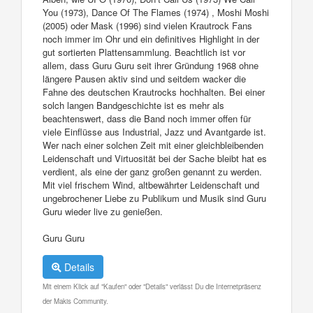
You (1973), Dance Of The Flames (1974) , Moshi Moshi
(2005) oder Mask (1996) sind vielen Krautrock Fans
noch immer im Ohr und ein definitives Highlight in der
gut sortierten Plattensammlung. Beachtlich ist vor
allem, dass Guru Guru seit ihrer Gründung 1968 ohne
längere Pausen aktiv sind und seitdem wacker die
Fahne des deutschen Krautrocks hochhalten. Bei einer
solch langen Bandgeschichte ist es mehr als
beachtenswert, dass die Band noch immer offen für
viele Einflüsse aus Industrial, Jazz und Avantgarde ist.
Wer nach einer solchen Zeit mit einer gleichbleibenden
Leidenschaft und Virtuosität bei der Sache bleibt hat es
verdient, als eine der ganz großen genannt zu werden.
Mit viel frischem Wind, altbewährter Leidenschaft und
ungebrochener Liebe zu Publikum und Musik sind Guru
Guru wieder live zu genießen.
Guru Guru
Details
Mit einem Klick auf "Kaufen" oder "Details" verlässt Du die Internetpräsenz
der Makis Community.