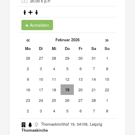
20,00 € p.P.
Anmelden
«
»
Februar 2026
Mo
Di
Mi
Do
Fr
Sa
So
26
27
28
29
30
31
1
2
3
4
5
6
7
8
9
10
11
12
13
14
15
16
17
18
19
20
21
22
23
24
25
26
27
28
1
2
3
4
5
6
7
8
Thomaskirchhof 19, 04109, Leipzig
Thomaskirche