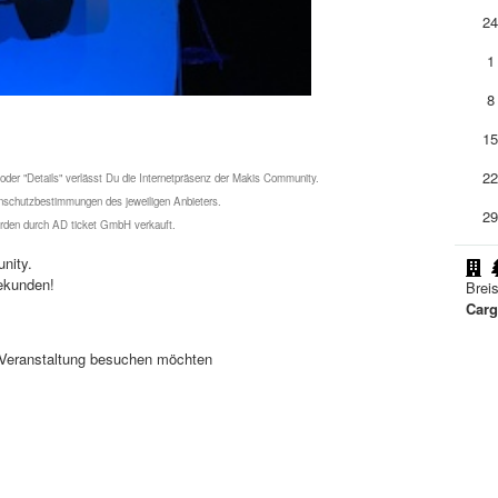
2
1
8
1
2
 oder "Details" verlässt Du die Internetpräsenz der Makis Community.
schutzbestimmungen des jeweiligen Anbieters.
2
werden durch AD ticket GmbH verkauft.
nity.
ekunden!
Brei
Carg
se Veranstaltung besuchen möchten