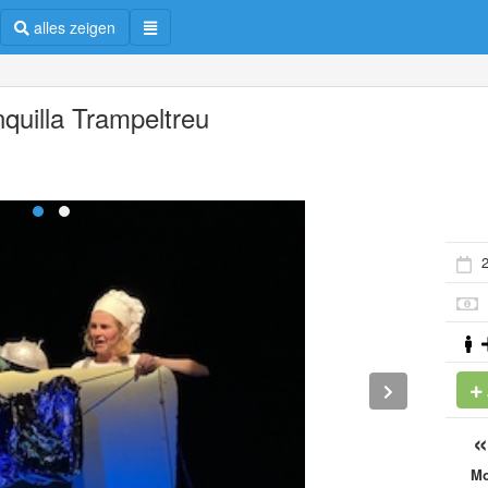
alles zeigen
nquilla Trampeltreu
2
M