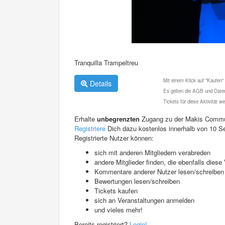
Tranquilla Trampeltreu
Mit einem Klick auf "Kaufen"
Details
Es gelten die AGB und Daten
Tickets für diese Aktivität 
Erhalte
unbegrenzten
Zugang zu der Makis Commu
Registriere
Dich dazu kostenlos innerhalb von 10 S
Registrierte Nutzer können:
sich mit anderen Mitgliedern verabreden
andere Mitglieder finden, die ebenfalls die
Kommentare anderer Nutzer lesen/schreiben
Bewertungen lesen/schreiben
Tickets kaufen
sich an Veranstaltungen anmelden
und vieles mehr!
Bereits registriert?
Login!