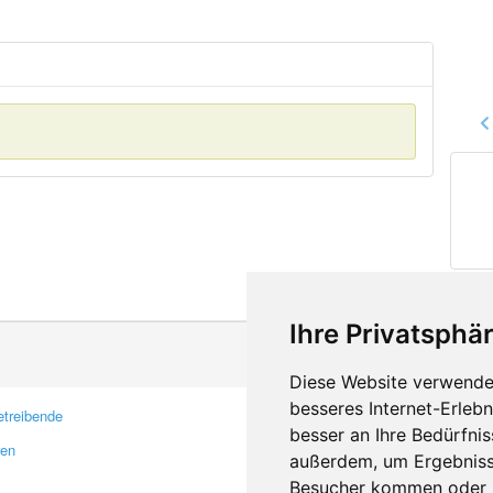
Ihre Privatsphär
Diese Website verwendet
besseres Internet-Erleb
treibende
Kontakt
besser an Ihre Bedürfni
ren
Feedback
außerdem, um Ergebniss
Fehler melden
Besucher kommen oder u