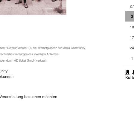
2
3
1
1
2
 oder "Details" verlässt Du die Internetpräsenz der Makis Community.
schutzbestimmungen des jeweiligen Anbieters.
1
werden durch AD ticket GmbH verkauft.
nity.
ekunden!
Kult
se Veranstaltung besuchen möchten