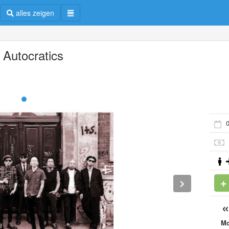
alles zeigen
 Autocratics
0
M