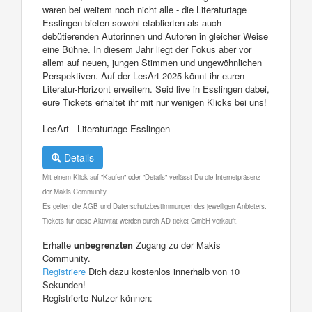
waren bei weitem noch nicht alle - die Literaturtage
Esslingen bieten sowohl etablierten als auch
debütierenden Autorinnen und Autoren in gleicher Weise
eine Bühne. In diesem Jahr liegt der Fokus aber vor
allem auf neuen, jungen Stimmen und ungewöhnlichen
Perspektiven. Auf der LesArt 2025 könnt ihr euren
Literatur-Horizont erweitern. Seid live in Esslingen dabei,
eure Tickets erhaltet ihr mit nur wenigen Klicks bei uns!
LesArt - Literaturtage Esslingen
Details
Mit einem Klick auf "Kaufen" oder "Details" verlässt Du die Internetpräsenz
der Makis Community.
Es gelten die AGB und Datenschutzbestimmungen des jeweiligen Anbieters.
Tickets für diese Aktivität werden durch AD ticket GmbH verkauft.
Erhalte
unbegrenzten
Zugang zu der Makis
Community.
Registriere
Dich dazu kostenlos innerhalb von 10
Sekunden!
Registrierte Nutzer können: