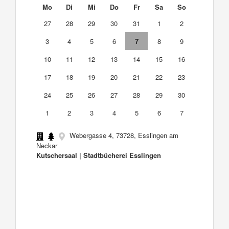
Mo
Di
Mi
Do
Fr
Sa
So
27
28
29
30
31
1
2
3
4
5
6
7
8
9
10
11
12
13
14
15
16
17
18
19
20
21
22
23
24
25
26
27
28
29
30
1
2
3
4
5
6
7
Webergasse 4, 73728, Esslingen am
Neckar
Kutschersaal | Stadtbücherei Esslingen