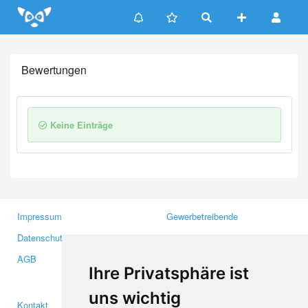
Update cookies preferences
Bewertungen
Keine Einträge
Impressum
Gewerbetreibende
Datenschutzerklärung
Investoren
AGB
Presse
Ihre Privatsphäre ist
Medien
uns wichtig
Kontakt
Facebook