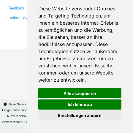
Feedback
Twitter
Diese Website verwendet Cookies
und Targeting Technologien, um
Fehler melden
YouTube
Ihnen ein besseres Internet-Erlebnis
Google+
zu ermöglichen und die Werbung,
die Sie sehen, besser an Ihre
Makis
© Copyright 2026
Bedürfnisse anzupassen. Diese
Technologien nutzen wir außerdem,
um Ergebnisse zu messen, um zu
verstehen, woher unsere Besucher
kommen oder um unsere Website
weiter zu entwickeln.
Alle akzeptieren
Diese Seite verwendet Cookies, um Informationen auf Ihrem Computer zu speichern.
Ich lehne ab
Einige davon sind notwendig, damit unsere Seite funktioniert, andere helfen uns dabei, das
Einstellungen ändern
Nutzererlebnis zu verbessern. Mit der Nutzung dieser Seite erklären Sie sich damit
einverstanden. Lesen Sie unsere
Datenschutzbestimmungen
, um mehr zur Deaktivierung
von Cookies zu erfahren.
OK