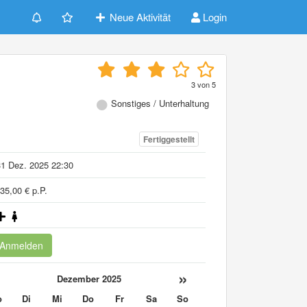
Neue Aktivität
Login
3
von
5
Sonstiges / Unterhaltung
Fertiggestellt
1 Dez. 2025 22:30
35,00 € p.P.
Anmelden
«
»
Dezember 2025
o
Di
Mi
Do
Fr
Sa
So