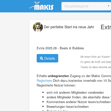
Update cookies preferences
Hauptkategorie
Ext
Der perfekte Start ins neue Jahr
Extra 2025.26 - Beats & Bubbles
Mit einem Klick auf "Kaufen"
Details
Es gelten die AGB und Daten
Tickets für diese Aktivität 
Erhalte
unbegrenzten
Zugang zu der Makis Commu
Registriere
Dich dazu kostenlos innerhalb von 10 S
Registrierte Nutzer können:
sich mit anderen Mitgliedern verabreden
andere Mitglieder finden, die ebenfalls die
Kommentare anderer Nutzer lesen/schreiben
Bewertungen lesen/schreiben