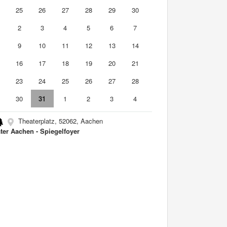
4
25
26
27
28
29
30
2
3
4
5
6
7
9
10
11
12
13
14
5
16
17
18
19
20
21
2
23
24
25
26
27
28
9
30
31
1
2
3
4
Theaterplatz, 52062, Aachen
ter Aachen - Spiegelfoyer