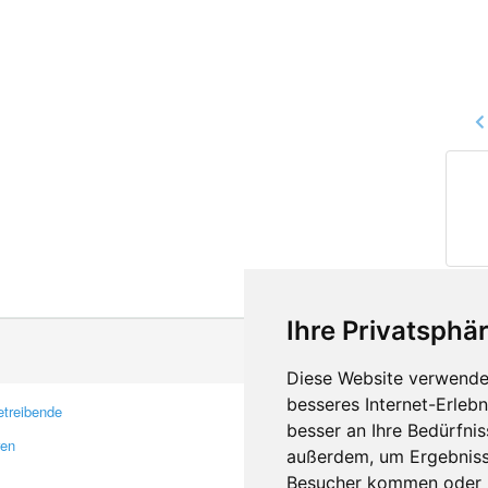
Ihre Privatsphär
Diese Website verwendet
besseres Internet-Erleb
treibende
Kontakt
besser an Ihre Bedürfni
ren
Feedback
außerdem, um Ergebniss
Fehler melden
Besucher kommen oder u