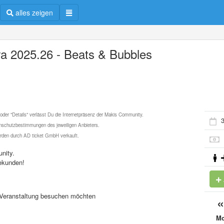
alles zeigen
ra 2025.26 - Beats & Bubbles
 oder "Details" verlässt Du die Internetpräsenz der Makis Community.
3
schutzbestimmungen des jeweiligen Anbieters.
werden durch AD ticket GmbH verkauft.
nity.
ekunden!
se Veranstaltung besuchen möchten
M