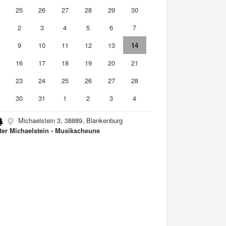
4
25
26
27
28
29
30
2
3
4
5
6
7
9
10
11
12
13
14
5
16
17
18
19
20
21
2
23
24
25
26
27
28
9
30
31
1
2
3
4
Michaelstein 3, 38889, Blankenburg
ter Michaelstein - Musikscheune