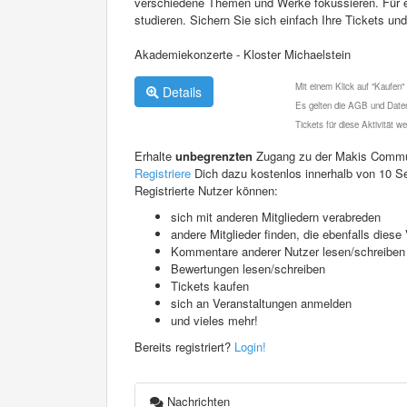
verschiedene Themen und Werke fokussieren. Für e
studieren. Sichern Sie sich einfach Ihre Tickets u
Akademiekonzerte - Kloster Michaelstein
Mit einem Klick auf "Kaufen"
Details
Es gelten die AGB und Daten
Tickets für diese Aktivität 
Erhalte
unbegrenzten
Zugang zu der Makis Commu
Registriere
Dich dazu kostenlos innerhalb von 10 S
Registrierte Nutzer können:
sich mit anderen Mitgliedern verabreden
andere Mitglieder finden, die ebenfalls die
Kommentare anderer Nutzer lesen/schreiben
Bewertungen lesen/schreiben
Tickets kaufen
sich an Veranstaltungen anmelden
und vieles mehr!
Bereits registriert?
Login!
Nachrichten