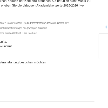
inen Besuch der Konzerte brauchen Sie natürlich nicht Musik zu
nd erleben Sie die virtuosen Akademiekonzerte 2025/2026 live.
 oder "Details" verlässt Du die Internetpräsenz der Makis Community.
schutzbestimmungen des jeweiligen Anbieters.
werden durch AD ticket GmbH verkauft.
nity.
ekunden!
se Veranstaltung besuchen möchten