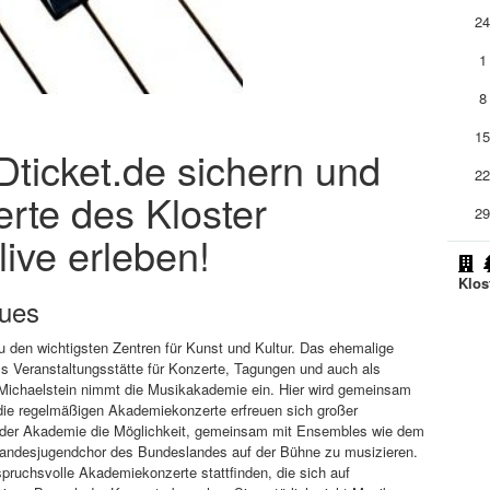
2
1
8
1
ADticket.de sichern und
2
rte des Kloster
2
live erleben!
Klos
lues
u den wichtigsten Zentren für Kunst und Kultur. Das ehemalige
als Veranstaltungsstätte für Konzerte, Tagungen und auch als
Michaelstein nimmt die Musikakademie ein. Hier wird gemeinsam
em die regelmäßigen Akademiekonzerte erfreuen sich großer
er der Akademie die Möglichkeit, gemeinsam mit Ensembles wie dem
andesjugendchor des Bundeslandes auf der Bühne zu musizieren.
pruchsvolle Akademiekonzerte stattfinden, die sich auf