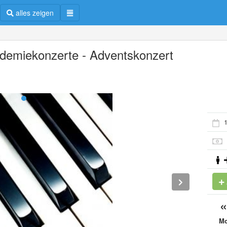
alles zeigen
demiekonzerte - Adventskonzert
1
M