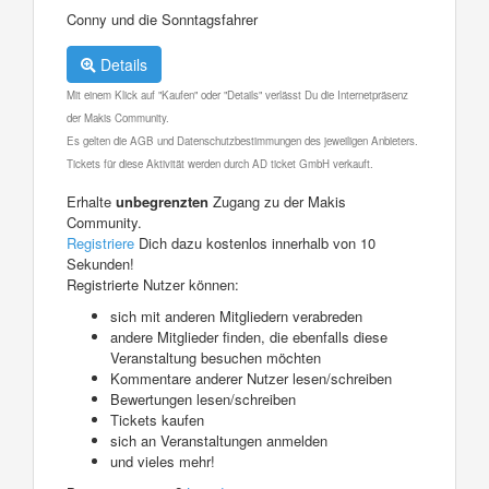
Conny und die Sonntagsfahrer
Details
Mit einem Klick auf "Kaufen" oder "Details" verlässt Du die Internetpräsenz
der Makis Community.
Es gelten die AGB und Datenschutzbestimmungen des jeweiligen Anbieters.
Tickets für diese Aktivität werden durch AD ticket GmbH verkauft.
Erhalte
unbegrenzten
Zugang zu der Makis
Community.
Registriere
Dich dazu kostenlos innerhalb von 10
Sekunden!
Registrierte Nutzer können:
sich mit anderen Mitgliedern verabreden
andere Mitglieder finden, die ebenfalls diese
Veranstaltung besuchen möchten
Kommentare anderer Nutzer lesen/schreiben
Bewertungen lesen/schreiben
Tickets kaufen
sich an Veranstaltungen anmelden
und vieles mehr!