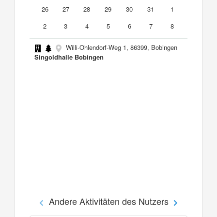
26
27
28
29
30
31
1
2
3
4
5
6
7
8
Willi-Ohlendorf-Weg 1, 86399, Bobingen
Singoldhalle Bobingen
Andere Aktivitäten des Nutzers