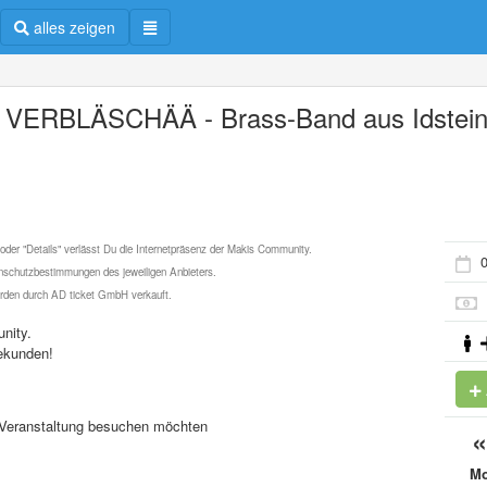
alles zeigen
 VERBLÄSCHÄÄ - Brass-Band aus Idstei
 oder "Details" verlässt Du die Internetpräsenz der Makis Community.
0
schutzbestimmungen des jeweiligen Anbieters.
werden durch AD ticket GmbH verkauft.
nity.
ekunden!
se Veranstaltung besuchen möchten
M