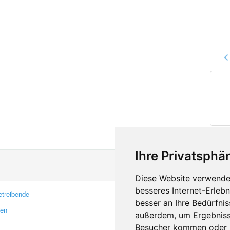
Ihre Privatsphär
Diese Website verwendet
besseres Internet-Erleb
treibende
Kontakt
besser an Ihre Bedürfni
ren
Feedback
außerdem, um Ergebniss
Fehler melden
Besucher kommen oder u