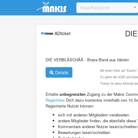
Update cookies preferences
Hauptkategorie
DIE
ADticket
DIE VERBLÄSCHÄÄ - Brass-Band aus Idstein
Mit einem Klick auf "Kaufen"
Details
Es gelten die AGB und Daten
Tickets für diese Aktivität 
Erhalte
unbegrenzten
Zugang zu der Makis Commu
Registriere
Dich dazu kostenlos innerhalb von 10 S
Registrierte Nutzer können:
sich mit anderen Mitgliedern verabreden
andere Mitglieder finden, die ebenfalls die
Kommentare anderer Nutzer lesen/schreiben
Bewertungen lesen/schreiben