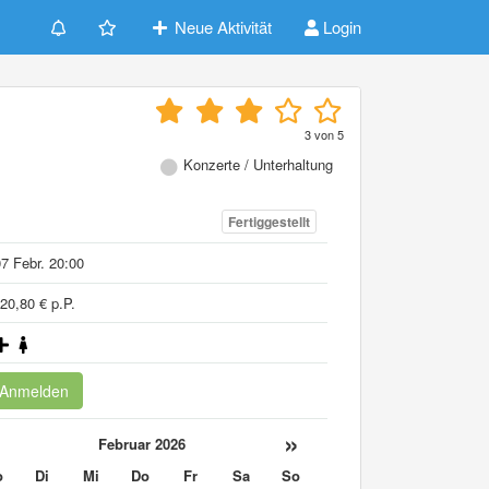
Neue Aktivität
Login
n
3
von
5
Konzerte / Unterhaltung
Fertiggestellt
7 Febr. 20:00
20,80 € p.P.
Anmelden
«
»
Februar 2026
o
Di
Mi
Do
Fr
Sa
So