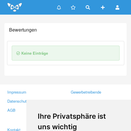
Update cookies preferences
Bewertungen
Keine Einträge
Impressum
Gewerbetreibende
Datenschutzerklärung
Investoren
AGB
Presse
Ihre Privatsphäre ist
Medien
uns wichtig
Kontakt
Facebook