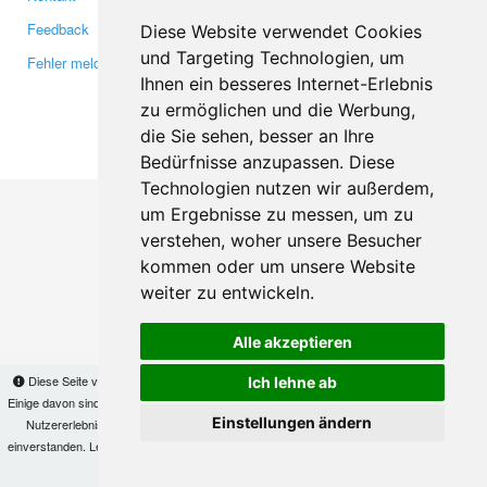
Feedback
Twitter
Diese Website verwendet Cookies
und Targeting Technologien, um
Fehler melden
YouTube
Ihnen ein besseres Internet-Erlebnis
Google+
zu ermöglichen und die Werbung,
die Sie sehen, besser an Ihre
Makis
© Copyright 2026
Bedürfnisse anzupassen. Diese
Technologien nutzen wir außerdem,
um Ergebnisse zu messen, um zu
verstehen, woher unsere Besucher
kommen oder um unsere Website
weiter zu entwickeln.
Alle akzeptieren
Diese Seite verwendet Cookies, um Informationen auf Ihrem Computer zu speichern.
Ich lehne ab
Einige davon sind notwendig, damit unsere Seite funktioniert, andere helfen uns dabei, das
Einstellungen ändern
Nutzererlebnis zu verbessern. Mit der Nutzung dieser Seite erklären Sie sich damit
einverstanden. Lesen Sie unsere
Datenschutzbestimmungen
, um mehr zur Deaktivierung
von Cookies zu erfahren.
OK