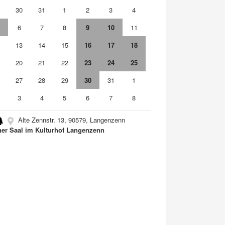
9
30
31
1
2
3
4
6
7
8
9
10
11
2
13
14
15
16
17
18
9
20
21
22
23
24
25
6
27
28
29
30
31
1
3
4
5
6
7
8
Alte Zennstr. 13, 90579, Langenzenn
ner Saal im Kulturhof Langenzenn