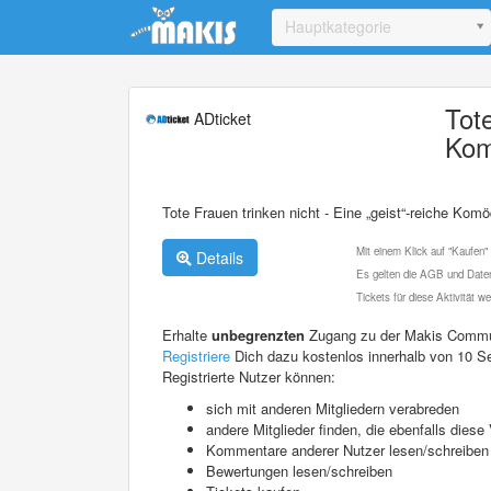
Update cookies preferences
Hauptkategorie
Tote
ADticket
Kom
Tote Frauen trinken nicht - Eine „geist“-reiche Komö
Mit einem Klick auf "Kaufen"
Details
Es gelten die AGB und Daten
Tickets für diese Aktivität 
Erhalte
unbegrenzten
Zugang zu der Makis Commu
Registriere
Dich dazu kostenlos innerhalb von 10 S
Registrierte Nutzer können:
sich mit anderen Mitgliedern verabreden
andere Mitglieder finden, die ebenfalls die
Kommentare anderer Nutzer lesen/schreiben
Bewertungen lesen/schreiben