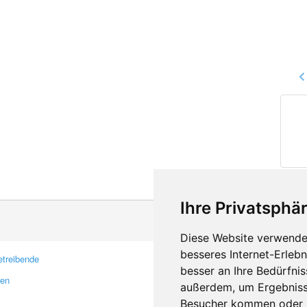
Ihre Privatsphär
Diese Website verwendet
besseres Internet-Erleb
treibende
Kontakt
besser an Ihre Bedürfni
ren
Feedback
außerdem, um Ergebniss
Fehler melden
Besucher kommen oder u