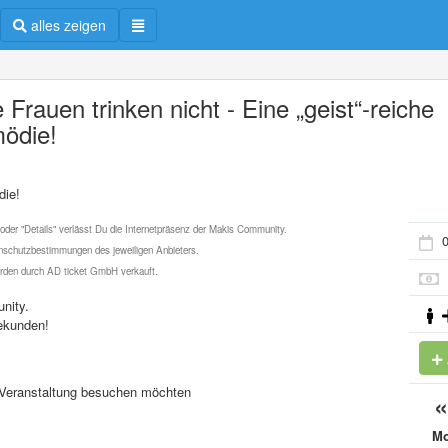
alles zeigen
 Frauen trinken nicht - Eine „geist“-reiche
ödie!
die!
 oder "Details" verlässt Du die Internetpräsenz der Makis Community.
0
schutzbestimmungen des jeweiligen Anbieters.
werden durch AD ticket GmbH verkauft.
nity.
ekunden!
se Veranstaltung besuchen möchten
M