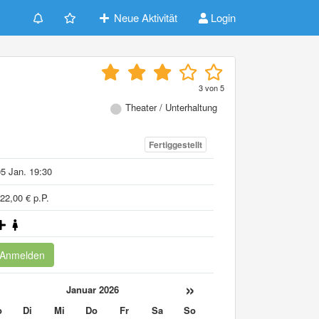
Neue Aktivität
Login
3
von
5
Theater / Unterhaltung
Fertiggestellt
5 Jan. 19:30
22,00 € p.P.
Anmelden
«
»
Januar 2026
o
Di
Mi
Do
Fr
Sa
So