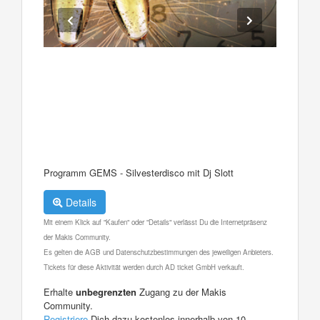
Programm GEMS - Silvesterdisco mit Dj Slott
Details
Mit einem Klick auf "Kaufen" oder "Details" verlässt Du die Internetpräsenz
der Makis Community.
Es gelten die AGB und Datenschutzbestimmungen des jeweiligen Anbieters.
Tickets für diese Aktivität werden durch AD ticket GmbH verkauft.
Erhalte
unbegrenzten
Zugang zu der Makis
Community.
Registriere
Dich dazu kostenlos innerhalb von 10