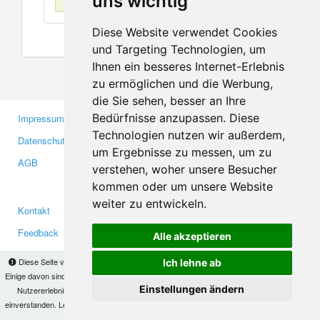
uns wichtig
Diese Website verwendet Cookies
und Targeting Technologien, um
Ihnen ein besseres Internet-Erlebnis
zu ermöglichen und die Werbung,
die Sie sehen, besser an Ihre
Bedürfnisse anzupassen. Diese
Impressum
Gewerbetreibende
Technologien nutzen wir außerdem,
Datenschutzerklärung
Investoren
um Ergebnisse zu messen, um zu
AGB
Presse
verstehen, woher unsere Besucher
Medien
kommen oder um unsere Website
weiter zu entwickeln.
Kontakt
Facebook
Feedback
Twitter
Alle akzeptieren
Fehler melden
YouTube
Diese Seite verwendet Cookies, um Informationen auf Ihrem Computer zu speichern.
Ich lehne ab
Google+
Einige davon sind notwendig, damit unsere Seite funktioniert, andere helfen uns dabei, das
Einstellungen ändern
Nutzererlebnis zu verbessern. Mit der Nutzung dieser Seite erklären Sie sich damit
einverstanden. Lesen Sie unsere
Datenschutzbestimmungen
, um mehr zur Deaktivierung
Makis
© Copyright 2026
von Cookies zu erfahren.
OK