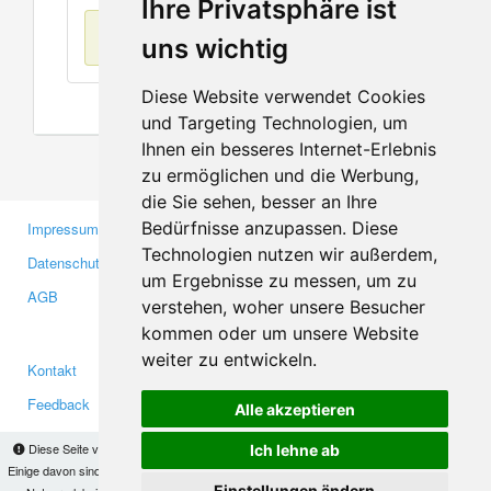
Ihre Privatsphäre ist
Keine Einträge
uns wichtig
Diese Website verwendet Cookies
und Targeting Technologien, um
Ihnen ein besseres Internet-Erlebnis
zu ermöglichen und die Werbung,
die Sie sehen, besser an Ihre
Bedürfnisse anzupassen. Diese
Impressum
Gewerbetreibende
Technologien nutzen wir außerdem,
Datenschutzerklärung
Investoren
um Ergebnisse zu messen, um zu
AGB
Presse
verstehen, woher unsere Besucher
Medien
kommen oder um unsere Website
weiter zu entwickeln.
Kontakt
Facebook
Feedback
Twitter
Alle akzeptieren
Fehler melden
YouTube
Diese Seite verwendet Cookies, um Informationen auf Ihrem Computer zu speichern.
Ich lehne ab
Google+
Einige davon sind notwendig, damit unsere Seite funktioniert, andere helfen uns dabei, das
Einstellungen ändern