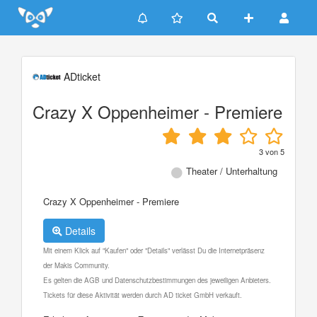
Update cookies preferences
ADticket
Crazy X Oppenheimer - Premiere
3
von
5
Theater / Unterhaltung
Crazy X Oppenheimer - Premiere
Details
Mit einem Klick auf "Kaufen" oder "Details" verlässt Du die Internetpräsenz
der Makis Community.
Es gelten die AGB und Datenschutzbestimmungen des jeweiligen Anbieters.
Tickets für diese Aktivität werden durch AD ticket GmbH verkauft.