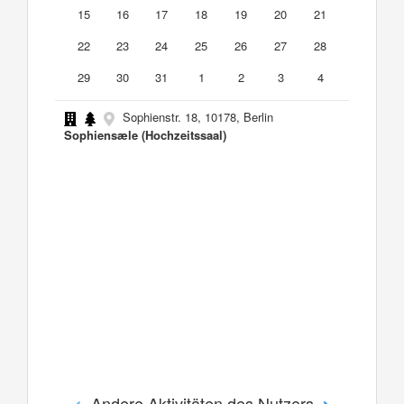
15
16
17
18
19
20
21
22
23
24
25
26
27
28
29
30
31
1
2
3
4
Sophienstr. 18, 10178, Berlin
Sophiensæle (Hochzeitssaal)
Andere Aktivitäten des Nutzers