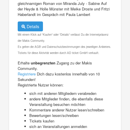
gleichnamigen Roman von Miranda July - Sabine Auf
der Heyde & Holle Münster mit Meike Droste und Fritzi
Haberlandt im Gespräch mit Paula Lambert
Details
Mit einem Klick auf "Kaufen" oder "Details" verlässt Du die Internetpräsenz
der Makis Community.
Es gelten die AGB und Datenschutzbestimmungen des jeweiligen Anbieters.
Tickets für diese Aktivität werden durch AD ticket GmbH verkauft.
Erhalte
unbegrenzten
Zugang zu der Makis
Community.
Registriere
Dich dazu kostenlos innerhalb von 10
Sekunden!
Registrierte Nutzer können:
sich mit anderen Mitgliedern verabreden
andere Mitglieder finden, die ebenfalls diese
Veranstaltung besuchen möchten
Kommentare anderer Nutzer lesen/schreiben
Bewertungen lesen/schreiben
Tickets kaufen
sich an Veranstaltungen anmelden