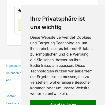
Nachrichten
Ihre Privatsphäre ist
Keine Einträge
uns wichtig
Diese Website verwendet Cookies
und Targeting Technologien, um
Ihnen ein besseres Internet-Erlebnis
zu ermöglichen und die Werbung,
die Sie sehen, besser an Ihre
Bedürfnisse anzupassen. Diese
Impressum
Gewerbetreibende
Technologien nutzen wir außerdem,
Datenschutzerklärung
Investoren
um Ergebnisse zu messen, um zu
AGB
Presse
verstehen, woher unsere Besucher
Medien
kommen oder um unsere Website
weiter zu entwickeln.
Kontakt
Facebook
Feedback
Twitter
Alle akzeptieren