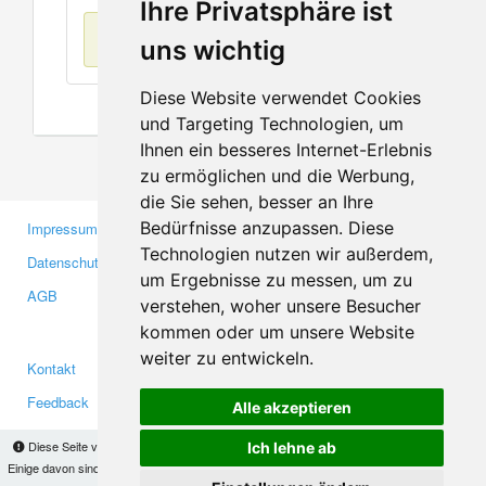
Ihre Privatsphäre ist
Keine Einträge
uns wichtig
Diese Website verwendet Cookies
und Targeting Technologien, um
Ihnen ein besseres Internet-Erlebnis
zu ermöglichen und die Werbung,
die Sie sehen, besser an Ihre
Bedürfnisse anzupassen. Diese
Impressum
Gewerbetreibende
Technologien nutzen wir außerdem,
Datenschutzerklärung
Investoren
um Ergebnisse zu messen, um zu
AGB
Presse
verstehen, woher unsere Besucher
Medien
kommen oder um unsere Website
weiter zu entwickeln.
Kontakt
Facebook
Feedback
Twitter
Alle akzeptieren
Fehler melden
YouTube
Diese Seite verwendet Cookies, um Informationen auf Ihrem Computer zu speichern.
Ich lehne ab
Google+
Einige davon sind notwendig, damit unsere Seite funktioniert, andere helfen uns dabei, das