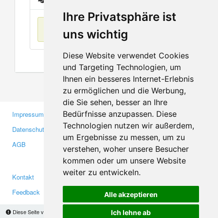
Ihre Privatsphäre ist
Keine Einträge
uns wichtig
Diese Website verwendet Cookies
und Targeting Technologien, um
Ihnen ein besseres Internet-Erlebnis
zu ermöglichen und die Werbung,
die Sie sehen, besser an Ihre
Bedürfnisse anzupassen. Diese
Impressum
Gewerbetreibende
Technologien nutzen wir außerdem,
Datenschutzerklärung
Investoren
um Ergebnisse zu messen, um zu
AGB
Presse
verstehen, woher unsere Besucher
Medien
kommen oder um unsere Website
weiter zu entwickeln.
Kontakt
Facebook
Feedback
Twitter
Alle akzeptieren
Fehler melden
YouTube
Diese Seite verwendet Cookies, um Informationen auf Ihrem Computer zu speichern.
Ich lehne ab