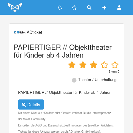
Update cookies preferences
ADticket
PAPIERTIGER // Objekttheater
für Kinder ab 4 Jahren
3
von
5
Theater / Unterhaltung
PAPIERTIGER // Objekttheater für Kinder ab 4 Jahren
Details
Mit einem Klick auf "Kaufen" oder "Details" verlässt Du die Internetpräsenz
der Makis Community.
Es gelten die AGB und Datenschutzbestimmungen des jeweiligen Anbieters.
Tickets für diese Aktivität werden durch AD ticket GmbH verkauft.