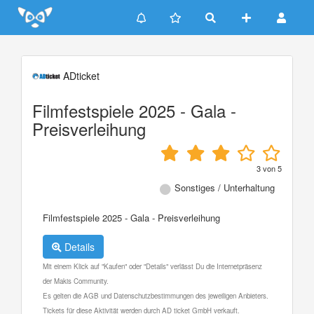
Update cookies preferences
ADticket
Filmfestspiele 2025 - Gala -
Preisverleihung
3
von
5
Sonstiges / Unterhaltung
Filmfestspiele 2025 - Gala - Preisverleihung
Details
Mit einem Klick auf "Kaufen" oder "Details" verlässt Du die Internetpräsenz
der Makis Community.
Es gelten die AGB und Datenschutzbestimmungen des jeweiligen Anbieters.
Tickets für diese Aktivität werden durch AD ticket GmbH verkauft.