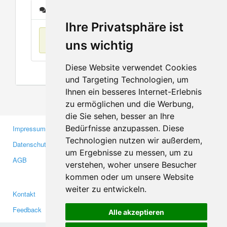
Nachrichten
Ihre Privatsphäre ist
Keine Einträge
uns wichtig
Diese Website verwendet Cookies
und Targeting Technologien, um
Ihnen ein besseres Internet-Erlebnis
zu ermöglichen und die Werbung,
die Sie sehen, besser an Ihre
Bedürfnisse anzupassen. Diese
Impressum
Gewerbetreibende
Technologien nutzen wir außerdem,
Datenschutzerklärung
Investoren
um Ergebnisse zu messen, um zu
AGB
Presse
verstehen, woher unsere Besucher
Medien
kommen oder um unsere Website
weiter zu entwickeln.
Kontakt
Facebook
Feedback
Twitter
Alle akzeptieren
Fehler melden
YouTube