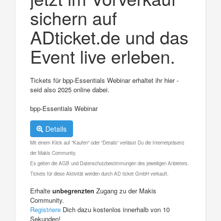
sichern auf
ADticket.de und das
Event live erleben.
Tickets für bpp-Essentials Webinar erhaltet ihr hier -
seid also 2025 online dabei.
bpp-Essentials Webinar
Details
Mit einem Klick auf "Kaufen" oder "Details" verlässt Du die Internetpräsenz
der Makis Community.
Es gelten die AGB und Datenschutzbestimmungen des jeweiligen Anbieters.
Tickets für diese Aktivität werden durch AD ticket GmbH verkauft.
Erhalte
unbegrenzten
Zugang zu der Makis
Community.
Registriere
Dich dazu kostenlos innerhalb von 10
Sekunden!