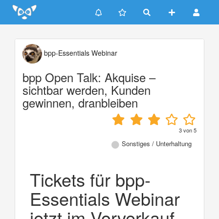
Update cookies preferences
bpp-Essentials Webinar
bpp Open Talk: Akquise –
sichtbar werden, Kunden
gewinnen, dranbleiben
3
von
5
Sonstiges / Unterhaltung
Tickets für bpp-
Essentials Webinar
jetzt im Vorverkauf