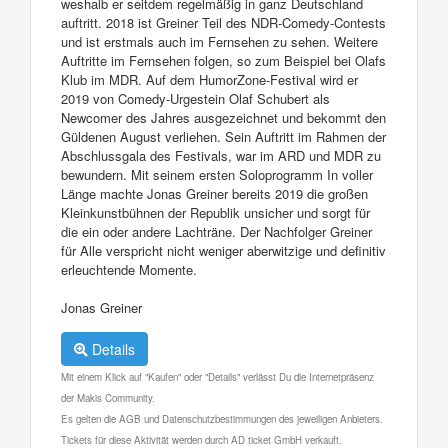
weshalb er seitdem regelmäßig in ganz Deutschland
auftritt. 2018 ist Greiner Teil des NDR-Comedy-Contests
und ist erstmals auch im Fernsehen zu sehen. Weitere
Auftritte im Fernsehen folgen, so zum Beispiel bei Olafs
Klub im MDR. Auf dem HumorZone-Festival wird er
2019 von Comedy-Urgestein Olaf Schubert als
Newcomer des Jahres ausgezeichnet und bekommt den
Güldenen August verliehen. Sein Auftritt im Rahmen der
Abschlussgala des Festivals, war im ARD und MDR zu
bewundern. Mit seinem ersten Soloprogramm In voller
Länge machte Jonas Greiner bereits 2019 die großen
Kleinkunstbühnen der Republik unsicher und sorgt für
die ein oder andere Lachträne. Der Nachfolger Greiner
für Alle verspricht nicht weniger aberwitzige und definitiv
erleuchtende Momente.
Jonas Greiner
Details
Mit einem Klick auf "Kaufen" oder "Details" verlässt Du die Internetpräsenz
der Makis Community.
Es gelten die AGB und Datenschutzbestimmungen des jeweiligen Anbieters.
Tickets für diese Aktivität werden durch AD ticket GmbH verkauft.