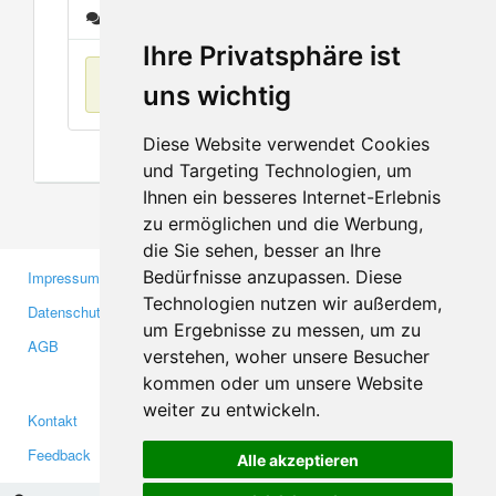
Nachrichten
Ihre Privatsphäre ist
Keine Einträge
uns wichtig
Diese Website verwendet Cookies
und Targeting Technologien, um
Ihnen ein besseres Internet-Erlebnis
zu ermöglichen und die Werbung,
die Sie sehen, besser an Ihre
Bedürfnisse anzupassen. Diese
Impressum
Gewerbetreibende
Technologien nutzen wir außerdem,
Datenschutzerklärung
Investoren
um Ergebnisse zu messen, um zu
AGB
Presse
verstehen, woher unsere Besucher
Medien
kommen oder um unsere Website
weiter zu entwickeln.
Kontakt
Facebook
Feedback
Twitter
Alle akzeptieren
Fehler melden
YouTube