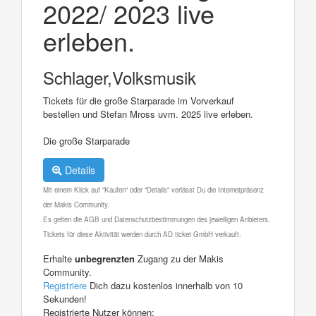
2022/ 2023 live
erleben.
Schlager,Volksmusik
Tickets für die große Starparade im Vorverkauf
bestellen und Stefan Mross uvm. 2025 live erleben.
Die große Starparade
Details
Mit einem Klick auf "Kaufen" oder "Details" verlässt Du die Internetpräsenz
der Makis Community.
Es gelten die AGB und Datenschutzbestimmungen des jeweiligen Anbieters.
Tickets für diese Aktivität werden durch AD ticket GmbH verkauft.
Erhalte
unbegrenzten
Zugang zu der Makis
Community.
Registriere
Dich dazu kostenlos innerhalb von 10
Sekunden!
Registrierte Nutzer können: