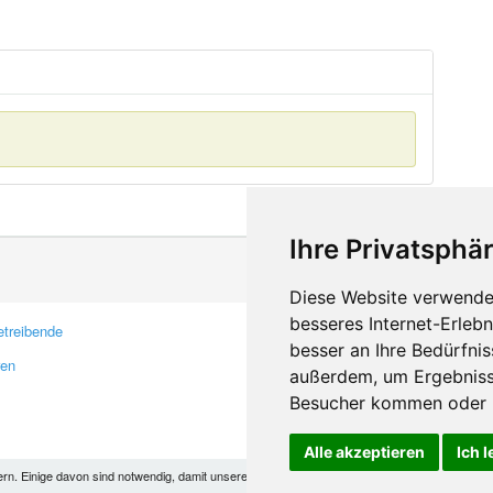
Ihre Privatsphär
Diese Website verwendet
besseres Internet-Erleb
treibende
Kontakt
besser an Ihre Bedürfni
ren
Feedback
außerdem, um Ergebniss
Fehler melden
Besucher kommen oder u
Alle akzeptieren
Ich 
 Einige davon sind notwendig, damit unsere Seite funktioniert, andere helfen uns dabei, das