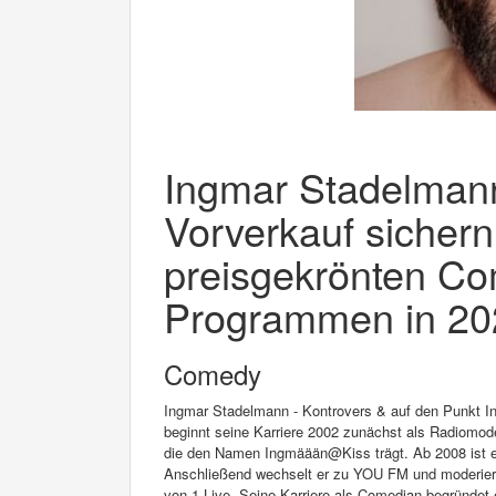
Ingmar Stadelmann 
Vorverkauf sichern
preisgekrönten Co
Programmen in 202
Comedy
Ingmar Stadelmann - Kontrovers & auf den Punkt I
beginnt seine Karriere 2002 zunächst als Radiomod
die den Namen Ingmäään@Kiss trägt. Ab 2008 ist er
Anschließend wechselt er zu YOU FM und moderier
von 1-Live. Seine Karriere als Comedian begründet 