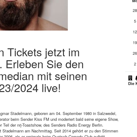
M
2
5
1
1
Tickets jetzt im
2
. Erleben Sie den
2
median mit seinen
3/2024 live!
Die 
ngmar Stadelmann, geboren am 04. September 1980 in Salzwedel,
erator beim Sender Kiss FM und moderiert bald seine eigene Show,
 Teil der nrj-Toastshow, des Senders Radio Energy Berlin.
t Stadelmann am Nachmittag. Seit 2014 gehört er zu den Stimmen
er 2006, als er erstmals beim Quatsch Comedy Club auftritt.