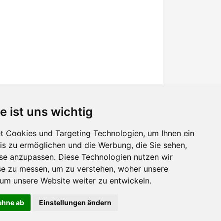
e ist uns wichtig
 Cookies und Targeting Technologien, um Ihnen ein
nis zu ermöglichen und die Werbung, die Sie sehen,
Facebook
sse anzupassen. Diese Technologien nutzen wir
Twitter
e zu messen, um zu verstehen, woher unsere
YouTube
m unsere Website weiter zu entwickeln.
Google+
lehne ab
Einstellungen ändern
 Nutzererlebnis zu verbessern. Mit der Nutzung dieser Seite erklären Sie sich damit