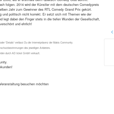
wash folgen. 2014 wird der Künstler mit dem deutschen Comedypreis
selben Jahr zum Gewinner des RTL Comedy Grand Prix gekürt.
und politisch nicht korrekt. Er setzt sich mit Themen wie der
 legt dabei den Finger stets in die tiefen Wunden der Gesellschaft,
verschönt und ehrlich!
 oder "Details" verlässt Du die Internetpräsenz der Makis Community.
schutzbestimmungen des jeweiligen Anbieters.
werden durch AD ticket GmbH verkauft.
nity.
ekunden!
se Veranstaltung besuchen möchten