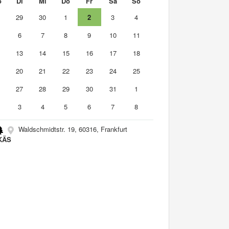
o
Di
Mi
Do
Fr
Sa
So
8
29
30
1
2
3
4
6
7
8
9
10
11
2
13
14
15
16
17
18
9
20
21
22
23
24
25
6
27
28
29
30
31
1
3
4
5
6
7
8
Waldschmidtstr. 19, 60316, Frankfurt
KÄS