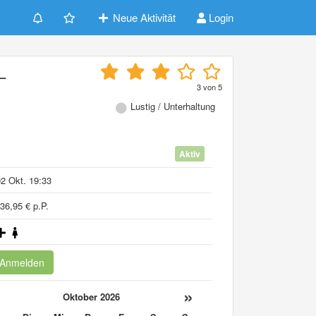
Neue Aktivität
Login
–
3
von
5
Lustig / Unterhaltung
Aktiv
2 Okt. 19:33
36,95 € p.P.
Anmelden
«
»
Oktober 2026