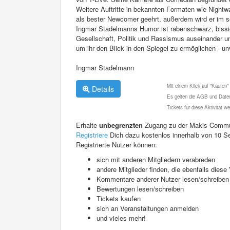
Weitere Auftritte in bekannten Formaten wie Night
als bester Newcomer geehrt, außerdem wird er im 
Ingmar Stadelmanns Humor ist rabenschwarz, bissig 
Gesellschaft, Politik und Rassismus auseinander und
um ihr den Blick in den Spiegel zu ermöglichen - un
Ingmar Stadelmann
Mit einem Klick auf "Kaufen"
Details
Es gelten die AGB und Daten
Tickets für diese Aktivität 
Erhalte
unbegrenzten
Zugang zu der Makis Commu
Registriere
Dich dazu kostenlos innerhalb von 10 S
Registrierte Nutzer können:
sich mit anderen Mitgliedern verabreden
andere Mitglieder finden, die ebenfalls die
Kommentare anderer Nutzer lesen/schreiben
Bewertungen lesen/schreiben
Tickets kaufen
sich an Veranstaltungen anmelden
und vieles mehr!