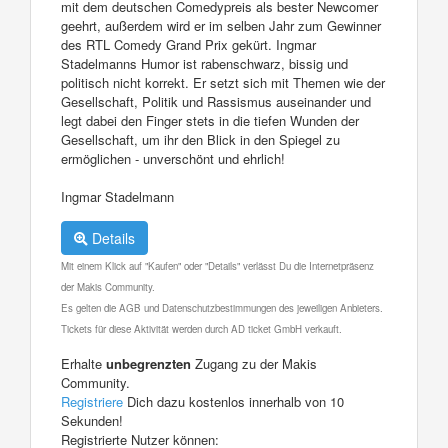
mit dem deutschen Comedypreis als bester Newcomer
geehrt, außerdem wird er im selben Jahr zum Gewinner
des RTL Comedy Grand Prix gekürt. Ingmar
Stadelmanns Humor ist rabenschwarz, bissig und
politisch nicht korrekt. Er setzt sich mit Themen wie der
Gesellschaft, Politik und Rassismus auseinander und
legt dabei den Finger stets in die tiefen Wunden der
Gesellschaft, um ihr den Blick in den Spiegel zu
ermöglichen - unverschönt und ehrlich!
Ingmar Stadelmann
Details
Mit einem Klick auf "Kaufen" oder "Details" verlässt Du die Internetpräsenz
der Makis Community.
Es gelten die AGB und Datenschutzbestimmungen des jeweiligen Anbieters.
Tickets für diese Aktivität werden durch AD ticket GmbH verkauft.
Erhalte
unbegrenzten
Zugang zu der Makis
Community.
Registriere
Dich dazu kostenlos innerhalb von 10
Sekunden!
Registrierte Nutzer können: