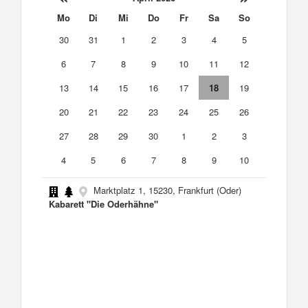
Mo
Di
Mi
Do
Fr
Sa
So
30
31
1
2
3
4
5
6
7
8
9
10
11
12
13
14
15
16
17
18
19
20
21
22
23
24
25
26
27
28
29
30
1
2
3
4
5
6
7
8
9
10
Marktplatz 1, 15230, Frankfurt (Oder)
Kabarett "Die Oderhähne"