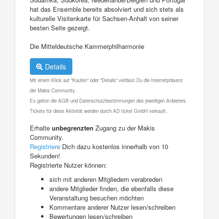
hat das Ensemble bereits absolviert und sich stets als
kulturelle Visitenkarte für Sachsen-Anhalt von seiner
besten Seite gezeigt.
Die Mitteldeutsche Kammerphilharmonie
Details
Mit einem Klick auf "Kaufen" oder "Details" verlässt Du die Internetpräsenz
der Makis Community.
Es gelten die AGB und Datenschutzbestimmungen des jeweiligen Anbieters.
Tickets für diese Aktivität werden durch AD ticket GmbH verkauft.
Erhalte
unbegrenzten
Zugang zu der Makis
Community.
Registriere
Dich dazu kostenlos innerhalb von 10
Sekunden!
Registrierte Nutzer können:
sich mit anderen Mitgliedern verabreden
andere Mitglieder finden, die ebenfalls diese
Veranstaltung besuchen möchten
Kommentare anderer Nutzer lesen/schreiben
Bewertungen lesen/schreiben