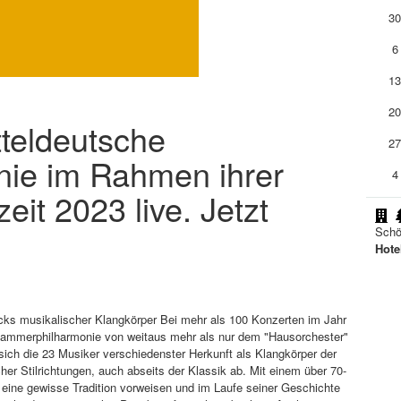
3
6
1
2
tteldeutsche
2
ie im Rahmen ihrer
4
eit 2023 live. Jetzt
Schö
Hote
ks musikalischer Klangkörper Bei mehr als 100 Konzerten im Jahr
ammerphilharmonie von weitaus mehr als nur dem "Hausorchester"
ich die 23 Musiker verschiedenster Herkunft als Klangkörper der
er Stilrichtungen, auch abseits der Klassik ab. Mit einem über 70-
eine gewisse Tradition vorweisen und im Laufe seiner Geschichte