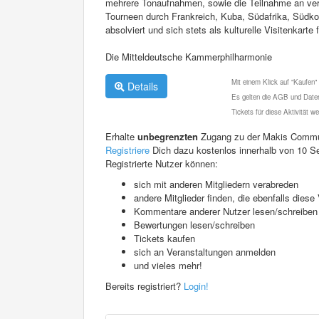
mehrere Tonaufnahmen, sowie die Teilnahme an ver
Tourneen durch Frankreich, Kuba, Südafrika, Südko
absolviert und sich stets als kulturelle Visitenkart
Die Mitteldeutsche Kammerphilharmonie
Mit einem Klick auf "Kaufen"
Details
Es gelten die AGB und Daten
Tickets für diese Aktivität 
Erhalte
unbegrenzten
Zugang zu der Makis Commu
Registriere
Dich dazu kostenlos innerhalb von 10 S
Registrierte Nutzer können:
sich mit anderen Mitgliedern verabreden
andere Mitglieder finden, die ebenfalls die
Kommentare anderer Nutzer lesen/schreiben
Bewertungen lesen/schreiben
Tickets kaufen
sich an Veranstaltungen anmelden
und vieles mehr!
Bereits registriert?
Login!