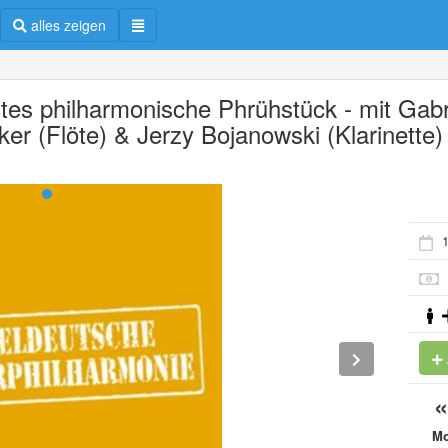
alles zeigen
rtes philharmonische Phrühstück - mit Gabr
ker (Flöte) & Jerzy Bojanowski (Klarinette)
1
M