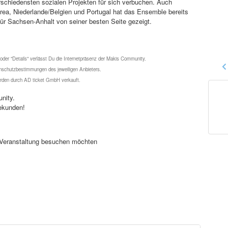
schiedensten sozialen Projekten für sich verbuchen. Auch
rea, Niederlande/Belgien und Portugal hat das Ensemble bereits
e für Sachsen-Anhalt von seiner besten Seite gezeigt.
 oder "Details" verlässt Du die Internetpräsenz der Makis Community.
schutzbestimmungen des jeweiligen Anbieters.
werden durch AD ticket GmbH verkauft.
nity.
ekunden!
se Veranstaltung besuchen möchten