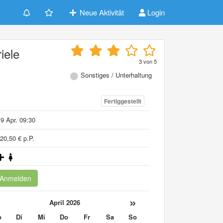
Neue Aktivität
Login
iele
3
von
5
Sonstiges / Unterhaltung
Fertiggestellt
9 Apr. 09:30
20,50 € p.P.
Anmelden
«
»
April 2026
o
Di
Mi
Do
Fr
Sa
So