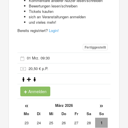
Kommentare anderer Nutzer lesen/schreiben
Bewertungen lesen/schreiben
Tickets kaufen
sich an Veranstaltungen anmelden
und vieles mehr!
Bereits registriert?
Login!
Fertiggestellt
01 Mrz. 09:30
20,50 € p.P.
Anmelden
«
»
März 2026
Mo
Di
Mi
Do
Fr
Sa
So
23
24
25
26
27
28
1