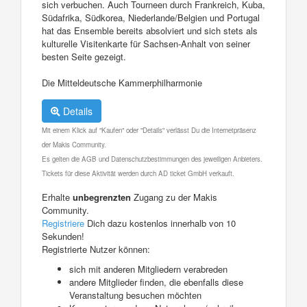
sich verbuchen. Auch Tourneen durch Frankreich, Kuba,
Südafrika, Südkorea, Niederlande/Belgien und Portugal
hat das Ensemble bereits absolviert und sich stets als
kulturelle Visitenkarte für Sachsen-Anhalt von seiner
besten Seite gezeigt.
Die Mitteldeutsche Kammerphilharmonie
Details
Mit einem Klick auf "Kaufen" oder "Details" verlässt Du die Internetpräsenz
der Makis Community.
Es gelten die AGB und Datenschutzbestimmungen des jeweiligen Anbieters.
Tickets für diese Aktivität werden durch AD ticket GmbH verkauft.
Erhalte
unbegrenzten
Zugang zu der Makis
Community.
Registriere
Dich dazu kostenlos innerhalb von 10
Sekunden!
Registrierte Nutzer können:
sich mit anderen Mitgliedern verabreden
andere Mitglieder finden, die ebenfalls diese
Veranstaltung besuchen möchten