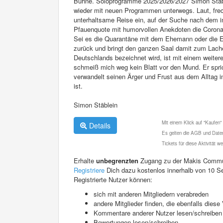
Bühne. Soloprogramme 2025/2026/2027 Simon Stäbl
wieder mit neuen Programmen unterwegs. Laut, frech,
unterhaltsame Reise ein, auf der Suche nach dem 
Pfauenquote mit humorvollen Anekdoten die Corona-Z
Sei es die Quarantäne mit dem Ehemann oder die Ei
zurück und bringt den ganzen Saal damit zum Lache
Deutschlands bezeichnet wird, ist mit einem weite
schmeiß mich weg kein Blatt vor den Mund. Er spr
verwandelt seinen Ärger und Frust aus dem Allta
ist.
Simon Stäblein
Mit einem Klick auf "Kaufen"
Details
Es gelten die AGB und Daten
Tickets für diese Aktivität 
Erhalte
unbegrenzten
Zugang zu der Makis Commu
Registriere
Dich dazu kostenlos innerhalb von 10 S
Registrierte Nutzer können:
sich mit anderen Mitgliedern verabreden
andere Mitglieder finden, die ebenfalls die
Kommentare anderer Nutzer lesen/schreiben
Bewertungen lesen/schreiben