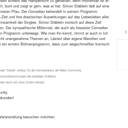
ein scheint das Rampenlicht zu genießen, denn momentan ist er
 bunt und zeigt er gern, was er hat. Simon Stäblein lädt auf eine
inneren Pfau. Der Comedian behandelt in seinem Programm
eit und ihre drastischen Auswirkungen auf das Liebesleben aller.
nsamkeit der Singles. Simon Stäblein ironisch auf diese Zeit
n. Der sympathische Millennial, der auch als fiesester Comedian
ren Programm unterwegs. Wie man ihn kennt, nimmt er auch in Ich
icht unangenehme Themen an, Lästert über eigene Marotten und
g in ein extrem Bühnenprogramm, dass zum wegschmeißen komisch
 oder "Details" verlässt Du die Internetpräsenz der Makis Community.
schutzbestimmungen des jeweiligen Anbieters.
werden durch AD ticket GmbH verkauft.
nity.
ekunden!
se Veranstaltung besuchen möchten