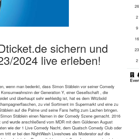
2
2
9
1
ADticket.de sichern und
2
3/2024 live erleben!
2
Even
n, wenn man bedenkt, dass Simon Stäblein vor seiner Comedy
 Konsumwahnsinn der Generation Y, einer Gesellschaft , die
eidet und überhaupt sehr wehleidig ist, hat es dem Witzbold
 Champagnerflaschen, zu viel Sortiment im Supermarkt und eine zu
täblein auf die Palme und seine Fans heftig zum Lachen bringen.
ch Simon Stäblein einen Namen in der Comedy Szene gemacht. 2016
 und wurde anschließend vom MDR mit dem Güldenen August
rmaten wie der 1 Live Comedy Nacht, dem Quatsch Comedy Club oder
 tritt er bei den NightWash Liveshows als Moderator auf die