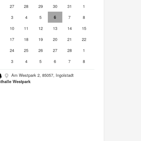
6
27
28
29
30
31
1
3
4
5
6
7
8
10
11
12
13
14
15
6
17
18
19
20
21
22
3
24
25
26
27
28
1
3
4
5
6
7
8
Am Westpark 2, 85057, Ingolstadt
thalle Westpark