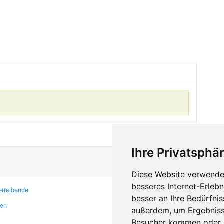
Ihre Privatsphär
Diese Website verwendet
besseres Internet-Erleb
treibende
Kontakt
besser an Ihre Bedürfni
ren
Feedback
außerdem, um Ergebniss
Fehler melden
Besucher kommen oder u