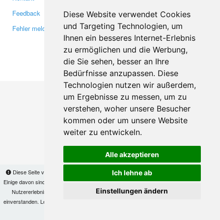
Feedback
Twitter
Diese Website verwendet Cookies
und Targeting Technologien, um
Fehler melden
YouTube
Ihnen ein besseres Internet-Erlebnis
Google+
zu ermöglichen und die Werbung,
die Sie sehen, besser an Ihre
Makis
© Copyright 2026
Bedürfnisse anzupassen. Diese
Technologien nutzen wir außerdem,
um Ergebnisse zu messen, um zu
verstehen, woher unsere Besucher
kommen oder um unsere Website
weiter zu entwickeln.
Alle akzeptieren
Diese Seite verwendet Cookies, um Informationen auf Ihrem Computer zu speichern.
Ich lehne ab
Einige davon sind notwendig, damit unsere Seite funktioniert, andere helfen uns dabei, das
Einstellungen ändern
Nutzererlebnis zu verbessern. Mit der Nutzung dieser Seite erklären Sie sich damit
einverstanden. Lesen Sie unsere
Datenschutzbestimmungen
, um mehr zur Deaktivierung
von Cookies zu erfahren.
OK