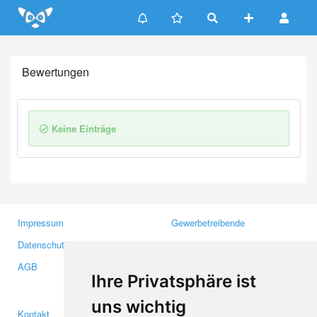
Update cookies preferences
Bewertungen
Keine Einträge
Impressum
Gewerbetreibende
Datenschutzerklärung
Investoren
AGB
Presse
Ihre Privatsphäre ist
Medien
uns wichtig
Kontakt
Facebook