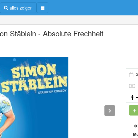
alles zeigen
on Stäblein - Absolute Frechheit
2
M