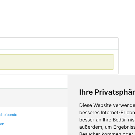
Ihre Privatsphär
Diese Website verwendet
besseres Internet-Erleb
treibende
Kontakt
besser an Ihre Bedürfni
ren
Feedback
außerdem, um Ergebniss
Fehler melden
Besucher kommen oder u