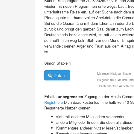
Bühne. Soloprogramme 2025/2026/2027 Simon Stäbl
wieder mit neuen Programmen unterwegs. Laut, frech,
unterhaltsame Reise ein, auf der Suche nach dem 
Pfauenquote mit humorvollen Anekdoten die Corona-Z
Sei es die Quarantäne mit dem Ehemann oder die Ei
zurück und bringt den ganzen Saal damit zum Lache
Deutschlands bezeichnet wird, ist mit einem weite
schmeiß mich weg kein Blatt vor den Mund. Er spr
verwandelt seinen Ärger und Frust aus dem Allta
ist.
Simon Stäblein
Mit einem Klick auf "Kaufen"
Details
Es gelten die AGB und Daten
Tickets für diese Aktivität 
Erhalte
unbegrenzten
Zugang zu der Makis Commu
Registriere
Dich dazu kostenlos innerhalb von 10 S
Registrierte Nutzer können:
sich mit anderen Mitgliedern verabreden
andere Mitglieder finden, die ebenfalls die
Kommentare anderer Nutzer lesen/schreiben
Bewertungen lesen/schreiben