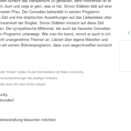
ein scheint das Rampenlicht zu genießen, denn momentan ist er
 bunt und zeigt er gern, was er hat. Simon Stäblein lädt auf eine
inneren Pfau. Der Comedian behandelt in seinem Programm
eit und ihre drastischen Auswirkungen auf das Liebesleben aller.
nsamkeit der Singles. Simon Stäblein ironisch auf diese Zeit
n. Der sympathische Millennial, der auch als fiesester Comedian
ren Programm unterwegs. Wie man ihn kennt, nimmt er auch in Ich
icht unangenehme Themen an, Lästert über eigene Marotten und
g in ein extrem Bühnenprogramm, dass zum wegschmeißen komisch
 oder "Details" verlässt Du die Internetpräsenz der Makis Community.
schutzbestimmungen des jeweiligen Anbieters.
werden durch AD ticket GmbH verkauft.
nity.
ekunden!
se Veranstaltung besuchen möchten