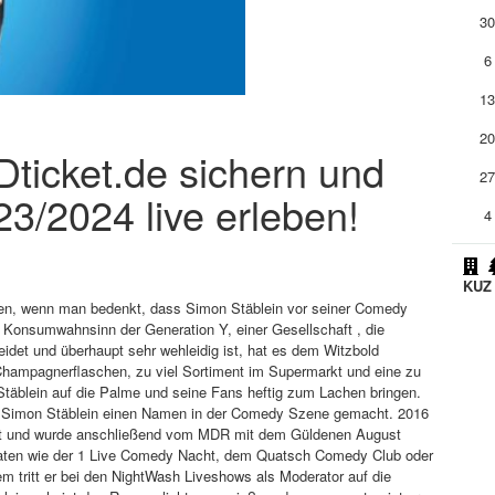
3
6
1
2
ADticket.de sichern und
2
3/2024 live erleben!
4
KUZ 
n, wenn man bedenkt, dass Simon Stäblein vor seiner Comedy
 Konsumwahnsinn der Generation Y, einer Gesellschaft , die
eidet und überhaupt sehr wehleidig ist, hat es dem Witzbold
 Champagnerflaschen, zu viel Sortiment im Supermarkt und eine zu
täblein auf die Palme und seine Fans heftig zum Lachen bringen.
ch Simon Stäblein einen Namen in der Comedy Szene gemacht. 2016
 und wurde anschließend vom MDR mit dem Güldenen August
rmaten wie der 1 Live Comedy Nacht, dem Quatsch Comedy Club oder
 tritt er bei den NightWash Liveshows als Moderator auf die