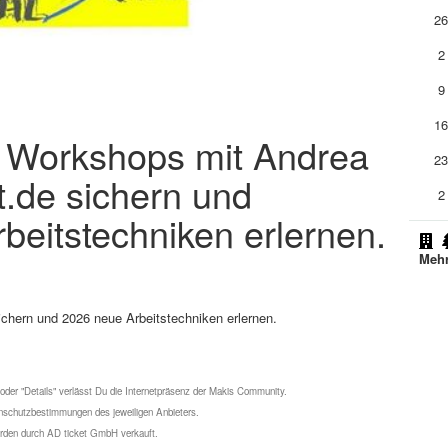
2
2
9
1
ie Workshops mit Andrea
2
t.de sichern und
2
beitstechniken erlernen.
Mehr
ichern und 2026 neue Arbeitstechniken erlernen.
 oder "Details" verlässt Du die Internetpräsenz der Makis Community.
schutzbestimmungen des jeweiligen Anbieters.
werden durch AD ticket GmbH verkauft.