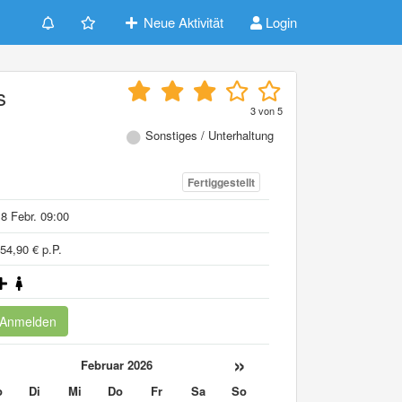
Neue Aktivität
Login
s
3
von
5
Sonstiges / Unterhaltung
Fertiggestellt
8 Febr. 09:00
54,90 € p.P.
Anmelden
«
»
Februar 2026
o
Di
Mi
Do
Fr
Sa
So