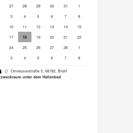
6
27
28
29
30
31
1
3
4
5
6
7
8
10
11
12
13
14
15
6
17
18
19
20
21
22
3
24
25
26
27
28
1
3
4
5
6
7
8
Ormessonstraße 5, 68782, Brühl
zweckraum unter dem Hallenbad