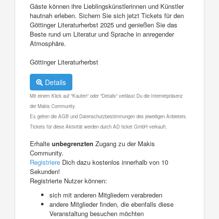
Gäste können ihre Lieblingskünstlerinnen und Künstler
hautnah erleben. Sichern Sie sich jetzt Tickets für den
Göttinger Literaturherbst 2025 und genießen Sie das
Beste rund um Literatur und Sprache in anregender
Atmosphäre.
Göttinger Literaturherbst
Details
Mit einem Klick auf "Kaufen" oder "Details" verlässt Du die Internetpräsenz
der Makis Community.
Es gelten die AGB und Datenschutzbestimmungen des jeweiligen Anbieters.
Tickets für diese Aktivität werden durch AD ticket GmbH verkauft.
Erhalte
unbegrenzten
Zugang zu der Makis
Community.
Registriere
Dich dazu kostenlos innerhalb von 10
Sekunden!
Registrierte Nutzer können:
sich mit anderen Mitgliedern verabreden
andere Mitglieder finden, die ebenfalls diese
Veranstaltung besuchen möchten