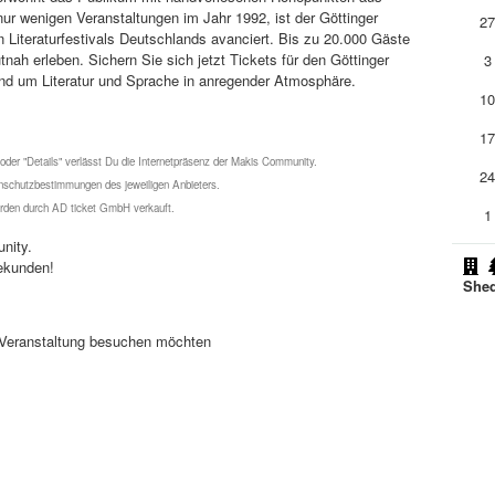
t nur wenigen Veranstaltungen im Jahr 1992, ist der Göttinger
2
n Literaturfestivals Deutschlands avanciert. Bis zu 20.000 Gäste
tnah erleben. Sichern Sie sich jetzt Tickets für den Göttinger
3
und um Literatur und Sprache in anregender Atmosphäre.
1
1
 oder "Details" verlässt Du die Internetpräsenz der Makis Community.
2
schutzbestimmungen des jeweiligen Anbieters.
werden durch AD ticket GmbH verkauft.
1
nity.
ekunden!
Shed
se Veranstaltung besuchen möchten