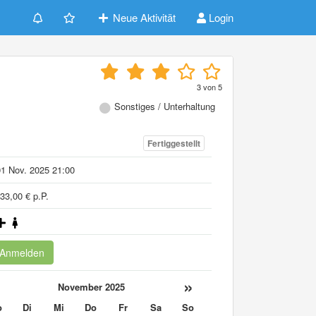
Neue Aktivität
Login
3
von
5
Sonstiges / Unterhaltung
Fertiggestellt
1 Nov. 2025 21:00
33,00 € p.P.
Anmelden
«
»
November 2025
o
Di
Mi
Do
Fr
Sa
So