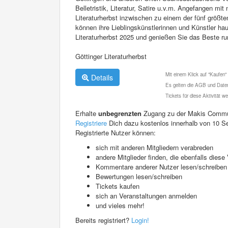
Belletristik, Literatur, Satire u.v.m. Angefangen mi
Literaturherbst inzwischen zu einem der fünf größte
können ihre Lieblingskünstlerinnen und Künstler hau
Literaturherbst 2025 und genießen Sie das Beste r
Göttinger Literaturherbst
Mit einem Klick auf "Kaufen"
Details
Es gelten die AGB und Daten
Tickets für diese Aktivität 
Erhalte
unbegrenzten
Zugang zu der Makis Commu
Registriere
Dich dazu kostenlos innerhalb von 10 S
Registrierte Nutzer können:
sich mit anderen Mitgliedern verabreden
andere Mitglieder finden, die ebenfalls die
Kommentare anderer Nutzer lesen/schreiben
Bewertungen lesen/schreiben
Tickets kaufen
sich an Veranstaltungen anmelden
und vieles mehr!
Bereits registriert?
Login!