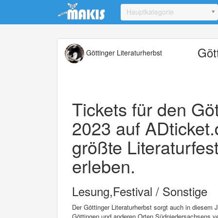
Update cookies preferences
Hauptkategorie
Göt
Göttinger Literaturherbst
Tickets für den Göt
2023 auf ADticket.
größte Literaturfes
erleben.
Lesung,Festival / Sonstige
Der Göttinger Literaturherbst sorgt auch in diesem 
Göttingen und anderen Orten Südniedersachsens v