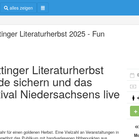
alles zeigen
tinger Literaturherbst 2025 - Fun
tinger Literaturherbst
0
de sichern und das
tival Niedersachsens live
Jahr für einen goldenen Herbst. Eine Vielzahl an Veranstaltungen in
M
erwöhnt das Publikum mit handverlesenen Höhepunkten aus