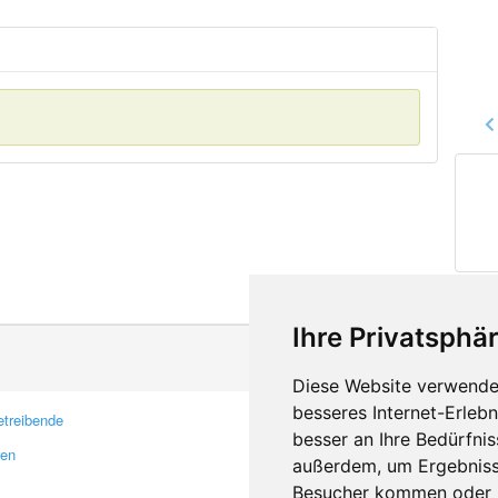
Ihre Privatsphär
Diese Website verwendet
besseres Internet-Erleb
treibende
Kontakt
besser an Ihre Bedürfni
ren
Feedback
außerdem, um Ergebniss
Fehler melden
Besucher kommen oder u