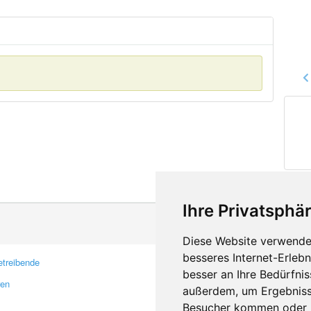
Ihre Privatsphär
Diese Website verwendet
besseres Internet-Erleb
treibende
Kontakt
besser an Ihre Bedürfni
ren
Feedback
außerdem, um Ergebniss
Fehler melden
Besucher kommen oder u