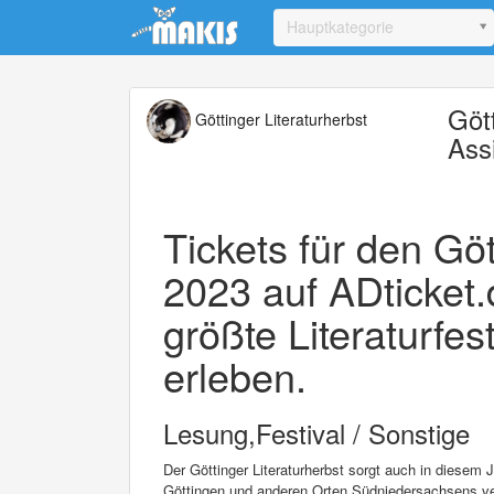
Update cookies preferences
Hauptkategorie
Göt
Göttinger Literaturherbst
Ass
Tickets für den Göt
2023 auf ADticket.
größte Literaturfes
erleben.
Lesung,Festival / Sonstige
Der Göttinger Literaturherbst sorgt auch in diesem 
Göttingen und anderen Orten Südniedersachsens v