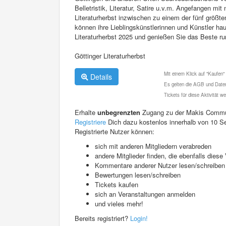
Belletristik, Literatur, Satire u.v.m. Angefangen mi
Literaturherbst inzwischen zu einem der fünf größte
können ihre Lieblingskünstlerinnen und Künstler hau
Literaturherbst 2025 und genießen Sie das Beste r
Göttinger Literaturherbst
Mit einem Klick auf "Kaufen"
Details
Es gelten die AGB und Daten
Tickets für diese Aktivität 
Erhalte
unbegrenzten
Zugang zu der Makis Commu
Registriere
Dich dazu kostenlos innerhalb von 10 S
Registrierte Nutzer können:
sich mit anderen Mitgliedern verabreden
andere Mitglieder finden, die ebenfalls die
Kommentare anderer Nutzer lesen/schreiben
Bewertungen lesen/schreiben
Tickets kaufen
sich an Veranstaltungen anmelden
und vieles mehr!
Bereits registriert?
Login!