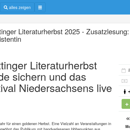
alles zeigen
tinger Literaturherbst 2025 - Zusatzlesung:
istentin
tinger Literaturherbst
2
de sichern und das
tival Niedersachsens live
Jahr für einen goldenen Herbst. Eine Vielzahl an Veranstaltungen in
M
erwöhnt das Publikum mit handverlesenen Höhepunkten aus