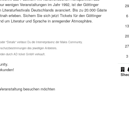
t nur wenigen Veranstaltungen im Jahr 1992, ist der Göttinger
2
n Literaturfestivals Deutschlands avanciert. Bis zu 20.000 Gäste
tnah erleben. Sichern Sie sich jetzt Tickets für den Göttinger
6
und um Literatur und Sprache in anregender Atmosphäre.
1
2
 oder "Details" verlässt Du die Internetpräsenz der Makis Community.
2
schutzbestimmungen des jeweiligen Anbieters.
werden durch AD ticket GmbH verkauft.
3
nity.
ekunden!
Shed
se Veranstaltung besuchen möchten