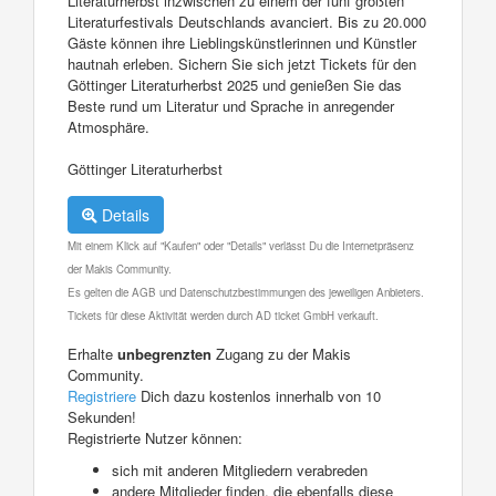
Literaturherbst inzwischen zu einem der fünf größten
Literaturfestivals Deutschlands avanciert. Bis zu 20.000
Gäste können ihre Lieblingskünstlerinnen und Künstler
hautnah erleben. Sichern Sie sich jetzt Tickets für den
Göttinger Literaturherbst 2025 und genießen Sie das
Beste rund um Literatur und Sprache in anregender
Atmosphäre.
Göttinger Literaturherbst
Details
Mit einem Klick auf "Kaufen" oder "Details" verlässt Du die Internetpräsenz
der Makis Community.
Es gelten die AGB und Datenschutzbestimmungen des jeweiligen Anbieters.
Tickets für diese Aktivität werden durch AD ticket GmbH verkauft.
Erhalte
unbegrenzten
Zugang zu der Makis
Community.
Registriere
Dich dazu kostenlos innerhalb von 10
Sekunden!
Registrierte Nutzer können:
sich mit anderen Mitgliedern verabreden
andere Mitglieder finden, die ebenfalls diese