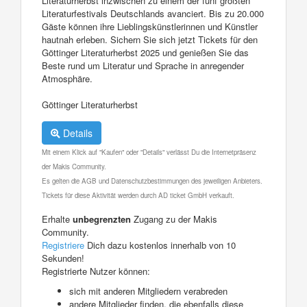
Literaturherbst inzwischen zu einem der fünf größten
Literaturfestivals Deutschlands avanciert. Bis zu 20.000
Gäste können ihre Lieblingskünstlerinnen und Künstler
hautnah erleben. Sichern Sie sich jetzt Tickets für den
Göttinger Literaturherbst 2025 und genießen Sie das
Beste rund um Literatur und Sprache in anregender
Atmosphäre.
Göttinger Literaturherbst
Details
Mit einem Klick auf "Kaufen" oder "Details" verlässt Du die Internetpräsenz
der Makis Community.
Es gelten die AGB und Datenschutzbestimmungen des jeweiligen Anbieters.
Tickets für diese Aktivität werden durch AD ticket GmbH verkauft.
Erhalte
unbegrenzten
Zugang zu der Makis
Community.
Registriere
Dich dazu kostenlos innerhalb von 10
Sekunden!
Registrierte Nutzer können:
sich mit anderen Mitgliedern verabreden
andere Mitglieder finden, die ebenfalls diese