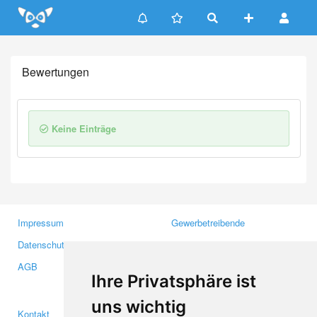
Update cookies preferences
Bewertungen
Keine Einträge
Impressum
Gewerbetreibende
Datenschutzerklärung
Investoren
AGB
Presse
Ihre Privatsphäre ist
Medien
uns wichtig
Kontakt
Facebook