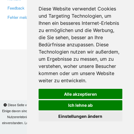
Feedback
Twitter
Diese Website verwendet Cookies
und Targeting Technologien, um
Fehler melden
YouTube
Ihnen ein besseres Internet-Erlebnis
Google+
zu ermöglichen und die Werbung,
die Sie sehen, besser an Ihre
Makis
© Copyright 2026
Bedürfnisse anzupassen. Diese
Technologien nutzen wir außerdem,
um Ergebnisse zu messen, um zu
verstehen, woher unsere Besucher
kommen oder um unsere Website
weiter zu entwickeln.
Alle akzeptieren
Diese Seite verwendet Cookies, um Informationen auf Ihrem Computer zu speichern.
Ich lehne ab
Einige davon sind notwendig, damit unsere Seite funktioniert, andere helfen uns dabei, das
Einstellungen ändern
Nutzererlebnis zu verbessern. Mit der Nutzung dieser Seite erklären Sie sich damit
einverstanden. Lesen Sie unsere
Datenschutzbestimmungen
, um mehr zur Deaktivierung
von Cookies zu erfahren.
OK